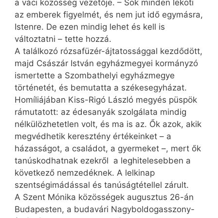
a váci közösség vezetője. – Sok minden leköti
az emberek figyelmét, és nem jut idő egymásra,
Istenre. De ezen mindig lehet és kell is
változtatni – tette hozzá.
A találkozó rózsafüzér-ájtatossággal kezdődött,
majd Császár István egyházmegyei kormányzó
ismertette a Szombathelyi egyházmegye
történetét, és bemutatta a székesegyházat.
Homíliájában Kiss-Rigó László megyés püspök
rámutatott: az édesanyák szolgálata mindig
nélkülözhetetlen volt, és ma is az. Ők azok, akik
megvédhetik keresztény értékeinket – a
házasságot, a családot, a gyermeket –, mert ők
tanúskodhatnak ezekről a leghitelesebben a
következő nemzedéknek. A lelkinap
szentségimádással és tanúságtétellel zárult.
A Szent Mónika közösségek augusztus 26-án
Budapesten, a budavári Nagyboldogasszony-