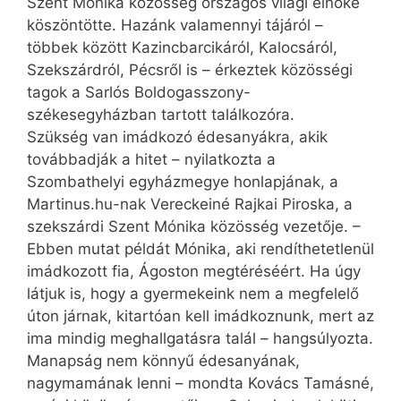
Szent Mónika közösség országos világi elnöke
köszöntötte. Hazánk valamennyi tájáról –
többek között Kazincbarcikáról, Kalocsáról,
Szekszárdról, Pécsről is – érkeztek közösségi
tagok a Sarlós Boldogasszony-
székesegyházban tartott találkozóra.
Szükség van imádkozó édesanyákra, akik
továbbadják a hitet – nyilatkozta a
Szombathelyi egyházmegye honlapjának, a
Martinus.hu-nak Vereckeiné Rajkai Piroska, a
szekszárdi Szent Mónika közösség vezetője. –
Ebben mutat példát Mónika, aki rendíthetetlenül
imádkozott fia, Ágoston megtéréséért. Ha úgy
látjuk is, hogy a gyermekeink nem a megfelelő
úton járnak, kitartóan kell imádkoznunk, mert az
ima mindig meghallgatásra talál – hangsúlyozta.
Manapság nem könnyű édesanyának,
nagymamának lenni – mondta Kovács Tamásné,