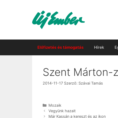
Kilépés
a
tartalomba
Előfizetés és támogatás
Hírek
E
Szent Márton-
2014-11-17
Szerző:
Szávai Tamás
Kategória
Mozaik
Vegyünk hazait
Már Kassán a kereszt és az ikon