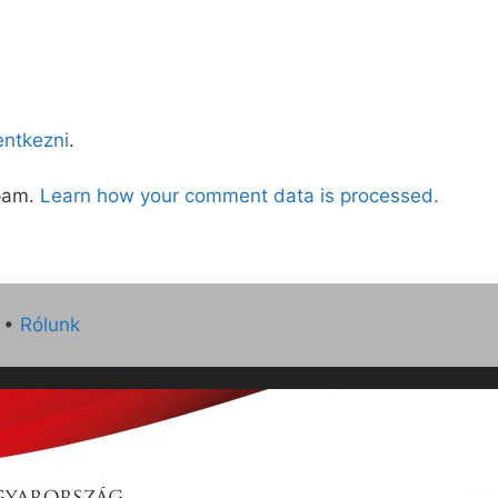
lentkezni
.
spam.
Learn how your comment data is processed.
•
Rólunk