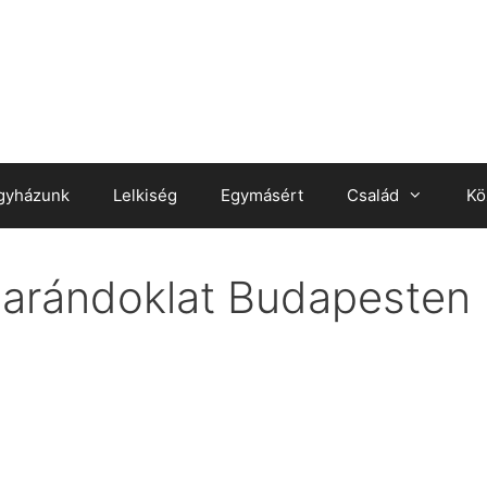
gyházunk
Lelkiség
Egymásért
Család
Kö
zarándoklat Budapesten