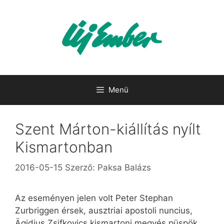
Kilépés
a
tartalomba
Menü
Szent Márton-kiállítás nyílt
Kismartonban
2016-05-15
Szerző:
Paksa Balázs
Az eseményen jelen volt Peter Stephan
Zurbriggen érsek, ausztriai apostoli nuncius,
Ägidius Zsifkovics kismartoni megyés püspök,