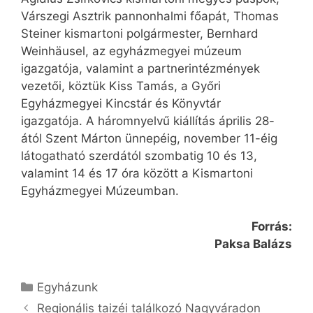
Várszegi Asztrik pannonhalmi főapát, Thomas
Steiner kismartoni polgármester, Bernhard
Weinhäusel, az egyházmegyei múzeum
igazgatója, valamint a partnerintézmények
vezetői, köztük Kiss Tamás, a Győri
Egyházmegyei Kincstár és Könyvtár
igazgatója. A háromnyelvű kiállítás április 28-
ától Szent Márton ünnepéig, november 11-éig
látogatható szerdától szombatig 10 és 13,
valamint 14 és 17 óra között a Kismartoni
Egyházmegyei Múzeumban.
Forrás:
Paksa Balázs
Kategória
Egyházunk
Regionális taizéi találkozó Nagyváradon