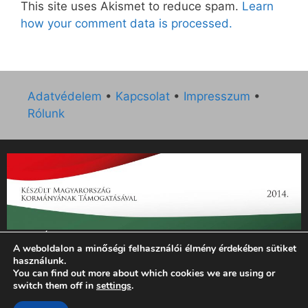
This site uses Akismet to reduce spam.
Learn
how your comment data is processed.
Adatvédelem
•
Kapcsolat
•
Impresszum
•
Rólunk
„Az Új Ember katolikus hetilap 2014. évi működésének
A weboldalon a minőségi felhasználói élmény érdekében sütiket
támogatását az EGYH-KCP-14-P-0121 sz. támogatási
használunk.
szerződés keretében 3 000 000 Ft összegben támogatta az
You can find out more about which cookies we are using or
Emberi Erőforrások Minisztériuma.”
switch them off in
settings
.