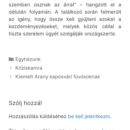
szemben úsznak az árral” – hangzott el a
délután folyamán. A találkozó során felmerült
az igény, hogy össze kell gyűjteni azokat a
kezdeményezéseket, melyek közös céllal a
tiszta szerelem ügyét szolgálják országszerte.
Kategória
Egyházunk
Kríziskamra
Kiemelt Arany kaposvári fúvósoknak
Szólj hozzá!
Hozzászólás küldéséhez
be kell jelentkezni
.