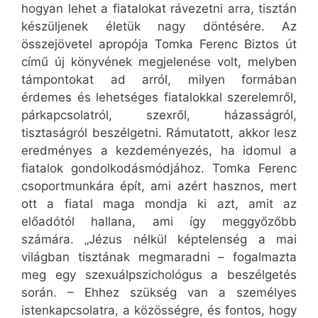
hogyan lehet a fiatalokat rávezetni arra, tisztán
készüljenek életük nagy döntésére. Az
összejövetel apropója Tomka Ferenc Biztos út
című új könyvének megjelenése volt, melyben
támpontokat ad arról, milyen formában
érdemes és lehetséges fiatalokkal szerelemről,
párkapcsolatról, szexről, házasságról,
tisztaságról beszélgetni. Rámutatott, akkor lesz
eredményes a kezdeményezés, ha idomul a
fiatalok gondolkodásmódjához. Tomka Ferenc
csoportmunkára épít, ami azért hasznos, mert
ott a fiatal maga mondja ki azt, amit az
előadótól hallana, ami így meggyőzőbb
számára. „Jézus nélkül képtelenség a mai
világban tisztának megmaradni – fogalmazta
meg egy szexuálpszichológus a beszélgetés
során. – Ehhez szükség van a személyes
istenkapcsolatra, a közösségre, és fontos, hogy