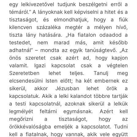
egy lelkivezetővel tudjunk beszélgetni erről a
témáról.” A lányoknak kell képviselni a hitet és a
tisztaságot, és elmondhatjuk, hogy a fiúk
kilencven százaléka megtér a mélyen hívő,
tiszta lány hatására. „Ha fiatalon odaadod a
testedet, nem marad más, amit később
adhatnál” – mondta az egyik tanúságtevő. „Az
önös szeretet csak azért ad, hogy kapjon
valamit. Igazi kapcsolat csak a végtelen
Szeretetben lehet teljes. Tanulj meg
elcsendesülni Isten előtt; ha két embernek ez
sikerül, akkor Jézusban lehet örök a
kapcsolatuk. Akik a lelki kalandot többre tartják
a testi kapcsolatnál, azoknak sikerül a lelkük
legmélyét feltárni egymásnak. Azért kell
megőrizni a tisztaságot, hogy az
örökkévalóságba emeljék a kapcsolatot. Tudni
kell a fiatalnak, hogy vannak, akik vele együtt