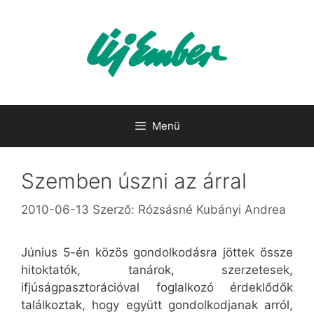
Kilépés
a
tartalomba
Menü
Szemben úszni az árral
2010-06-13
Szerző:
Rózsásné Kubányi Andrea
Június 5-én közös gondolkodásra jöttek össze
hitoktatók, tanárok, szerzetesek,
ifjúságpasztorációval foglalkozó érdeklődők
találkoztak, hogy együtt gondolkodjanak arról,