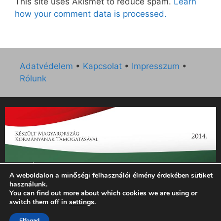
This site uses Akismet to reduce spam.
Learn
how your comment data is processed.
Adatvédelem
•
Kapcsolat
•
Impresszum
•
Rólunk
„Az Új Ember katolikus hetilap 2014. évi működésének
A weboldalon a minőségi felhasználói élmény érdekében sütiket
támogatását az EGYH-KCP-14-P-0121 sz. támogatási
használunk.
szerződés keretében 3 000 000 Ft összegben támogatta az
You can find out more about which cookies we are using or
Emberi Erőforrások Minisztériuma.”
switch them off in
settings
.
Elfogad