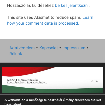
Hozzászólás küldéséhez
be kell jelentkezni
.
This site uses Akismet to reduce spam.
Learn
how your comment data is processed.
Adatvédelem
•
Kapcsolat
•
Impresszum
•
Rólunk
„Az Új Ember katolikus hetilap 2014. évi működésének
A weboldalon a minőségi felhasználói élmény érdekében sütiket
támogatását az EGYH-KCP-14-P-0121 sz. támogatási
használunk.