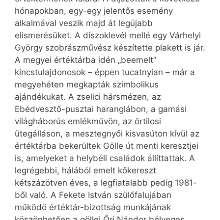
hónapokban, egy-egy jelentős esemény
alkalmával veszik majd át legújabb
elismerésüket. A díszoklevél mellé egy Várhelyi
György szobrászművész készítette plakett is jár.
A megyei értéktárba idén „beemelt”
kincstulajdonosok – éppen tucatnyian – már a
megyehéten megkapták szimbolikus
ajándékukat. A zselici hársmézen, az
Ebédvesztő-pusztai haranglábon, a gamási
világháborús emlékművön, az őrtilosi
ütegálláson, a mesztegnyői kisvasúton kívül az
értéktárba bekerültek Gölle út menti keresztjei
is, amelyeket a helybéli családok állíttattak. A
legrégebbi, hálából emelt kőkereszt
kétszázötven éves, a legfiatalabb pedig 1981-
ből való. A Fekete István szülőfalujában
működő értéktár-bizottság munkájának
köszönhetően a göllei Őri Nándor bélyeges