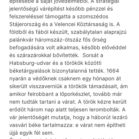
építésébe a saját jövedelméből. A stratégiai
jelentőségű várépítést később pénzzel és
felszereléssel támogatta a szomszédos
Stájerország és a Velencei Köztársaság is. A
földből és fából készült, szabálytalan alaprajzú
palánkvár háromszáz-ötszáz fős őrség
befogadására volt alkalmas, később elővéddel
és szárazárokkal bővítették. Sorsát a
Habsburg-udvar és a törökök közötti
béketárgyalások bizonytalanná tették. 1664
nyarán a védőknek csaknem egy hónapon át
sikerült visszaverniük a törökök támadásait, ám
amikor felrobbant a lőporkészlet, tovább már
nem tudták tartani a várat. A török kézre került
erődöt három nap alatt teljesen lerombolták. A
vár jelentőségét mutatja, hogy a háborút lezáró
vasvári béke tartalmazza: e várat nem építheti
újjá egyik fél sem.