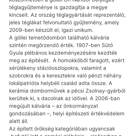
téglagyűjteménye is gazdagítja a megye
kincseit. Az ország téglagyártását reprezentáló,
jeles téglákat felvonultató gyűjtemény, amely
2009-ben készült el, igazi unikum.
A göllei temetődombon található kálvária
szintén megőrzendő érték. 1907-ben Sütő
Gyula plébános kezdeményezésére kezdték
meg az építését. A homokkőből faragott, ezért
sérülékeny stációoszlopokra, valamint a
szobrokra és a keresztekre való pénzt néhány
lokálpatrióta helybéli család adta össze. A
kerámia domborművek a pécsi Zsolnay-gyárból
kerültek ki, s dacolnak az idővel. A 2006-ban
megújult kálvária – az önkormányzat
gondozásában –, helyi építészeti értékvédelem
alatt áll.
Az épített örökség kategóriában ugyancsak