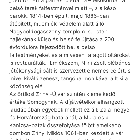
„befutó” lett a gamási plébánia – elsősorban a
belső terek falfestményei miatt –, s a késő
barokk, 1814-ben épült, majd 1886-ban
átépített, műemléki védelem alatt álló
Nagyboldogasszony-templom is. Isten
hajlékának külső és belső felújítása a 200.
évfordulóra fejeződött be, a belső
falfestményeket és a mívesen faragott oltárokat
is restaurálták. Emlékszem, Nikli Zsolt plébános
jótékonysági bált is szervezett e nemes célért, s
mivel kiváló zenész, tangóharmonikával állt ki a
közönség elé…
Az őrtilosi Zrínyi-Újvár szintén kiemelkedő
értéke Somogynak. A díjátvételkor elhangzott
laudációban egyebek mellett ez áll: Zala megye
és Horvátország határánál, a Mura és a
Kanizsa-patak összefolyása fölött emelkedő
dombon Zrínyi Miklós 1661-ben kezdett a vár