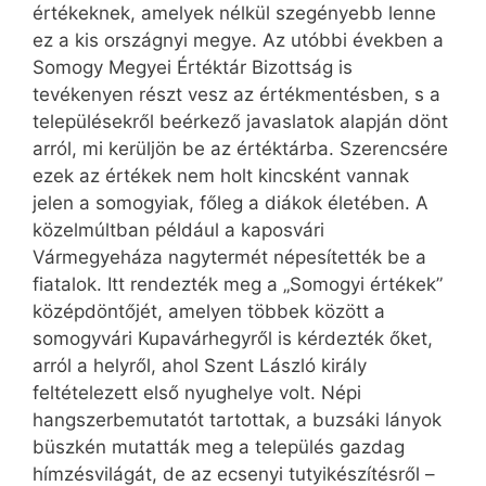
értékeknek, amelyek nélkül szegényebb lenne
ez a kis országnyi megye. Az utóbbi években a
Somogy Megyei Értéktár Bizottság is
tevékenyen részt vesz az értékmentésben, s a
településekről beérkező javaslatok alapján dönt
arról, mi kerüljön be az értéktárba. Szerencsére
ezek az értékek nem holt kincsként vannak
jelen a somogyiak, főleg a diákok életében. A
közelmúltban például a kaposvári
Vármegyeháza nagytermét népesítették be a
fiatalok. Itt rendezték meg a „Somogyi értékek”
középdöntőjét, amelyen többek között a
somogyvári Kupavárhegyről is kérdezték őket,
arról a helyről, ahol Szent László király
feltételezett első nyughelye volt. Népi
hangszerbemutatót tartottak, a buzsáki lányok
büszkén mutatták meg a település gazdag
hímzésvilágát, de az ecsenyi tutyikészítésről –