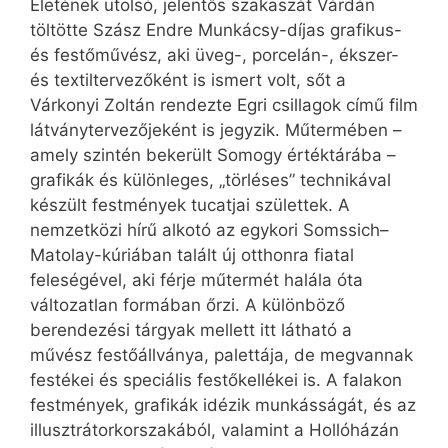
Életének utolsó, jelentős szakaszát Várdán
töltötte Szász Endre Munkácsy-díjas grafikus-
és festőművész, aki üveg-, porcelán-, ékszer-
és textiltervezőként is ismert volt, sőt a
Várkonyi Zoltán rendezte Egri csillagok című film
látványtervezőjeként is jegyzik. Műtermében –
amely szintén bekerült Somogy értéktárába –
grafikák és különleges, „törléses” technikával
készült festmények tucatjai születtek. A
nemzetközi hírű alkotó az egykori Somssich–
Matolay-kúriában talált új otthonra fiatal
feleségével, aki férje műtermét halála óta
változatlan formában őrzi. A különböző
berendezési tárgyak mellett itt látható a
művész festőállványa, palettája, de megvannak
festékei és speciális festőkellékei is. A falakon
festmények, grafikák idézik munkásságát, és az
illusztrátorkorszakából, valamint a Hollóházán