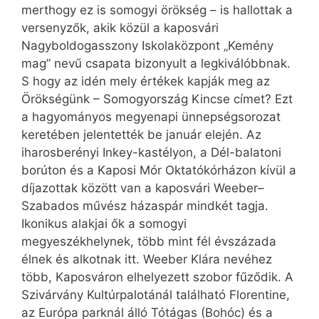
merthogy ez is somogyi örökség – is hallottak a
versenyzők, akik közül a kaposvári
Nagyboldogasszony Iskolaközpont „Kemény
mag” nevű csapata bizonyult a legkiválóbbnak.
S hogy az idén mely értékek kapják meg az
Örökségünk – Somogyország Kincse címet? Ezt
a hagyományos megyenapi ünnepségsorozat
keretében jelentették be január elején. Az
iharosberényi Inkey-kastélyon, a Dél-balatoni
borúton és a Kaposi Mór Oktatókórházon kívül a
díjazottak között van a kaposvári Weeber–
Szabados művész házaspár mindkét tagja.
Ikonikus alakjai ők a somogyi
megyeszékhelynek, több mint fél évszázada
élnek és alkotnak itt. Weeber Klára nevéhez
több, Kaposváron elhelyezett szobor fűződik. A
Szivárvány Kultúrpalotánál található Florentine,
az Európa parknál álló Tótágas (Bohóc) és a