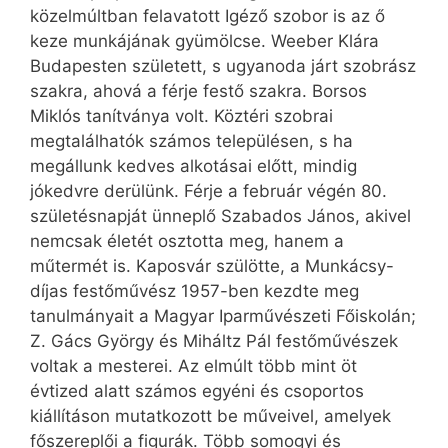
közelmúltban felavatott Igéző szobor is az ő
keze munkájának gyümölcse. Weeber Klára
Budapesten született, s ugyan­oda járt szobrász
szakra, ahová a férje festő szakra. Borsos
Miklós tanítványa volt. Köztéri szobrai
megtalálhatók számos településen, s ha
megállunk kedves alkotásai előtt, mindig
jókedvre derülünk. Férje a február végén 80.
születésnapját ünneplő Szabados János, akivel
nemcsak életét osztotta meg, hanem a
műtermét is. Kaposvár szülötte, a Munkácsy-
díjas festőművész 1957-ben kezdte meg
tanulmányait a Magyar Iparművészeti Főiskolán;
Z. Gács György és Miháltz Pál festőművészek
voltak a mesterei. Az elmúlt több mint öt
évtized alatt számos egyéni és csoportos
kiállításon mutatkozott be műveivel, amelyek
főszereplői a figurák. Több somogyi és