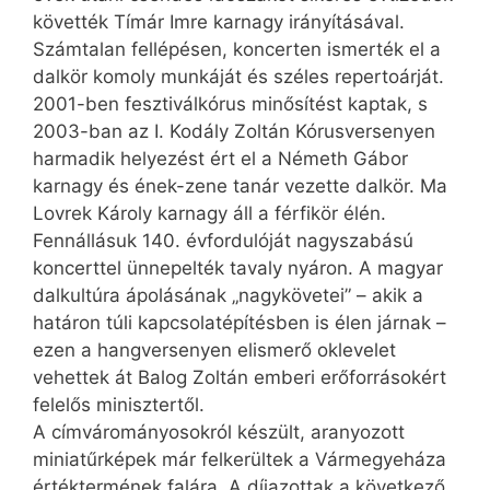
követték Tímár Imre karnagy irányításával.
Számtalan fellépésen, koncerten ismerték el a
dalkör komoly munkáját és széles repertoárját.
2001-ben fesztiválkórus minősítést kaptak, s
2003-ban az I. Kodály Zoltán Kórusversenyen
harmadik helyezést ért el a Németh Gábor
karnagy és ének-zene tanár vezette dalkör. Ma
Lovrek Károly karnagy áll a férfikör élén.
Fennállásuk 140. évfordulóját nagyszabású
koncerttel ünnepelték tavaly nyáron. A magyar
dalkultúra ápolásának „nagykövetei” – akik a
határon túli kapcsolatépítésben is élen járnak –
ezen a hangversenyen elismerő oklevelet
vehettek át Balog Zoltán emberi erőforrásokért
felelős minisztertől.
A címvárományosokról készült, aranyozott
miniatűrképek már felkerültek a Vármegyeháza
értéktermének falára. A díjazottak a következő