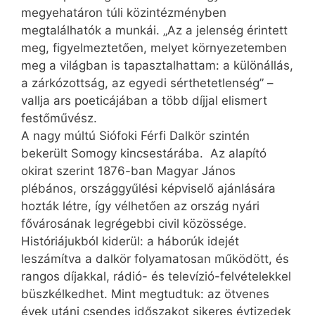
megyehatáron túli közintézményben
megtalálhatók a munkái. „Az a jelenség érintett
meg, figyelmeztetően, melyet környezetemben
meg a világban is tapasztalhattam: a különállás,
a zárkózottság, az egyedi sérthetetlenség” –
vallja ars poeticájában a több díjjal elismert
festőművész.
A nagy múltú Siófoki Férfi Dalkör szintén
bekerült Somogy kincsestárába. Az alapító
okirat szerint 1876-ban Magyar János
plébános, országgyűlési képviselő ajánlására
hozták létre, így vélhetően az ország nyári
fővárosának legrégebbi civil közössége.
Históriájukból kiderül: a háborúk idejét
leszámítva a dalkör folyamatosan működött, és
rangos díjakkal, rádió- és televízió-felvételekkel
büszkélkedhet. Mint megtudtuk: az ötvenes
évek utáni csendes időszakot sikeres évtizedek