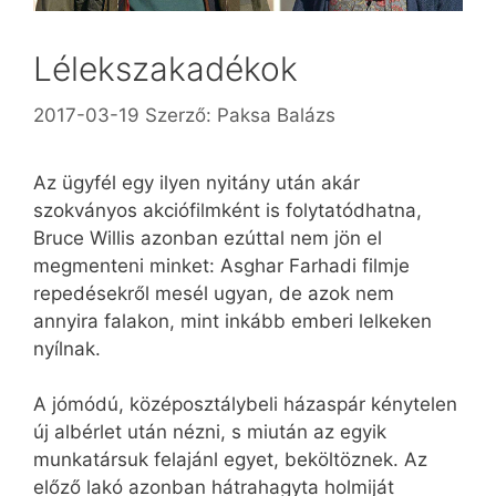
Lélekszakadékok
2017-03-19
Szerző:
Paksa Balázs
Az ügyfél egy ilyen nyitány után akár
szokványos akciófilmként is folytatódhatna,
Bruce Willis azonban ezúttal nem jön el
megmenteni minket: Asghar Farhadi filmje
repedésekről mesél ugyan, de azok nem
annyira falakon, mint inkább emberi lelkeken
nyílnak.
A jómódú, középosztálybeli házaspár kénytelen
új albérlet után nézni, s miután az egyik
munkatársuk felajánl egyet, beköltöznek. Az
előző lakó azonban hátrahagyta holmiját