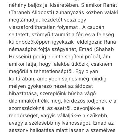
néhány baljós jel kíséretében. S amikor Ranát
(Taraneh Alidoosti) zuhanyozás közben valaki
megtámadja, kezdetét veszi egy
visszafordíthatatlan folyamat . A csupán
sejtetett, szörnyű traumát a férj és a feleség
különbözőképpen igyekszik feldolgozni: Rana
némaságba fojtja szégyenét, Emad (Shahab
Hosseini) pedig eleinte segíteni próbál, ám
amikor látja, hogy falakba ütközik, csaknem
megőrül a tehetetlenségtől. Egy olyan
kultúrában, amelyben sajnos még mindig
mélyen gyökerező nézet az áldozat
hibáztatása, szereplőink húsba vágó
dilemmaként élik meg, kérdezősködjenek-e a
szomszédoknál az esetről, bevonják-e a
rendőrséget, vagyis vállalják-e a szűkebb,
avagy a szélesebb nyilvánosságot. Emad az
asszony hallgatása miatt lassan a személyes