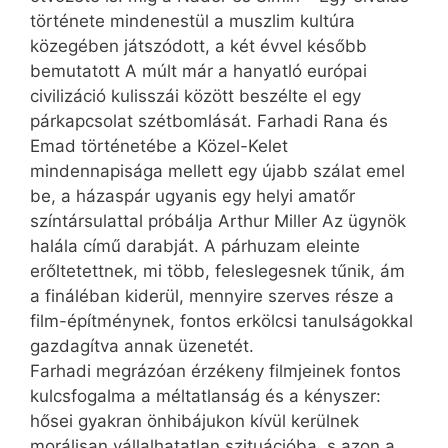
története mindenestül a muszlim kultúra
közegében játszódott, a két évvel később
bemutatott A múlt már a hanyatló európai
civilizáció kulisszái között beszélte el egy
párkapcsolat szétbomlását. Farhadi Rana és
Emad történetébe a Közel-Kelet
mindennapisága mellett egy újabb szálat emel
be, a házaspár ugyanis egy helyi amatőr
színtársulattal próbálja Arthur Miller Az ügynök
halála című darabját. A párhuzam eleinte
erőltetettnek, mi több, feleslegesnek tűnik, ám
a fináléban kiderül, mennyire szerves része a
film-építménynek, fontos erkölcsi tanulságokkal
gazdagítva annak üzenetét.
Farhadi megrázóan érzékeny filmjeinek fontos
kulcsfogalma a méltatlanság és a kényszer:
hősei gyakran önhibájukon kívül kerülnek
morálisan vállalhatatlan szituációba, s azon a