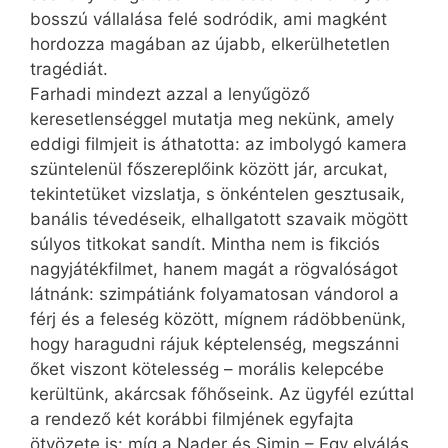
bosszú vállalása felé sodródik, ami magként
hordozza magában az újabb, elkerülhetetlen
tragédiát.
Farhadi mindezt azzal a lenyűgöző
keresetlenséggel mutatja meg nekünk, amely
eddigi filmjeit is áthatotta: az imbolygó kamera
szüntelenül főszereplőink között jár, arcukat,
tekintetüket vizslatja, s önkéntelen gesztusaik,
banális tévedéseik, elhallgatott szavaik mögött
súlyos titkokat sandít. Mintha nem is fikciós
nagyjátékfilmet, hanem magát a rögvalóságot
látnánk: szimpátiánk folyamatosan vándorol a
férj és a feleség között, mígnem rádöbbenünk,
hogy haragudni rájuk képtelenség, megszánni
őket viszont kötelesség – morális kelepcébe
kerültünk, akárcsak főhőseink. Az ügyfél ezúttal
a rendező két korábbi filmjének egyfajta
ötvözete is: míg a Nader és Simin – Egy elválás