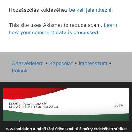
Hozzászólás küldéséhez
be kell jelentkezni
.
This site uses Akismet to reduce spam.
Learn
how your comment data is processed.
Adatvédelem
•
Kapcsolat
•
Impresszum
•
Rólunk
„Az Új Ember katolikus hetilap 2014. évi működésének
A weboldalon a minőségi felhasználói élmény érdekében sütiket
támogatását az EGYH-KCP-14-P-0121 sz. támogatási