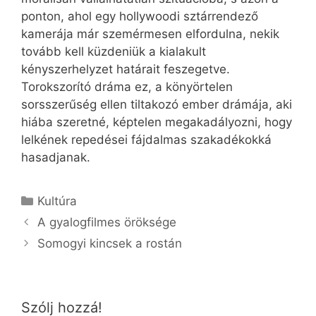
ponton, ahol egy hollywoodi sztárrendező
kamerája már szemérmesen elfordulna, nekik
tovább kell küzdeniük a kialakult
kényszerhelyzet határait feszegetve.
Torokszorító dráma ez, a könyörtelen
sorsszerűség ellen tiltakozó ember drámája, aki
hiába szeretné, képtelen megakadályozni, hogy
lelkének repedései fájdalmas szakadékokká
hasadjanak.
Kategória
Kultúra
A gyalogfilmes öröksége
Somogyi kincsek a rostán
Szólj hozzá!