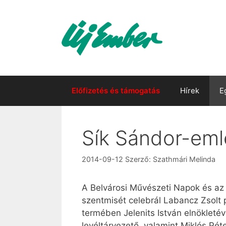
Kilépés
a
tartalomba
Előfizetés és támogatás
Hírek
E
Sík Sándor-em
2014-09-12
Szerző:
Szathmári Melinda
A Belvárosi Művészeti Napok és az 
szentmisét celebrál Labancz Zsolt p
termében Jelenits István elnökletév
levéltárvezető, valamint Miklós Pét