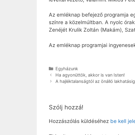
Az emléknap befejező programja eg
színre a közelmúltban. A nyolc óra
Zenéjét Krulik Zoltán (Makám), Sza
Az emléknap programjai ingyenesek
Kategória
Egyházunk
Ha agyonüttök, akkor is van Isten!
A hajléktalanságtól az önálló lakhatásig
Szólj hozzá!
Hozzászólás küldéséhez
be kell je