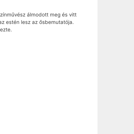
zínművész álmodott meg és vitt
az estén lesz az ősbemutatója.
ezte.