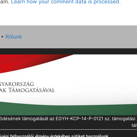
spam.
Learn how your comment data is processed.
•
Rólunk
működésének támogatását az EGYH-KCP-14-P-0121 sz. támogatás
tá
ségi felhasználói élmény érdekében sütiket használunk.