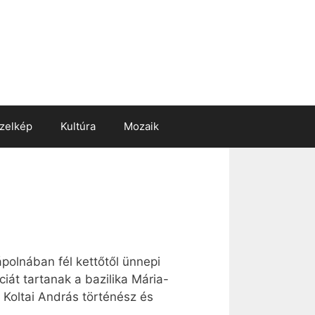
zelkép
Kultúra
Mozaik
polnában fél kettőtől ünnepi
iát tartanak a bazilika Mária-
, Koltai András történész és