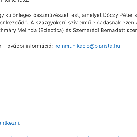
y különleges összművészeti est, amelyet Dóczy Péter s
kor kezdődő, A százgyökerű szív című előadásnak ezen 
thmáry Melinda (Eclectica) és Szemerédi Bernadett szer
. További információ:
kommunikacio@piarista.hu
lentkezni
.