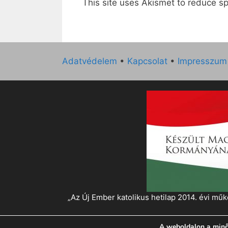
This site uses Akismet to reduce 
Adatvédelem
•
Kapcsolat
•
Impresszum
„Az Új Ember katolikus hetilap 2014. évi 
A weboldalon a minő