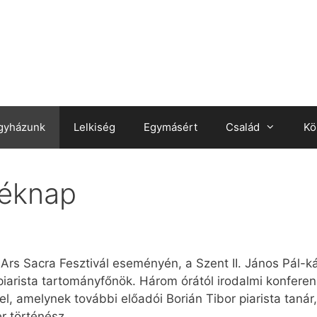
gyházunk
Lelkiség
Egymásért
Család
Kö
léknap
Ars Sacra Fesztivál eseményén, a Szent II. János Pál-ká
iarista tartományfőnök. Három órától irodalmi konferenc
el, amelynek további előadói Borián Tibor piarista tanár
er történész.