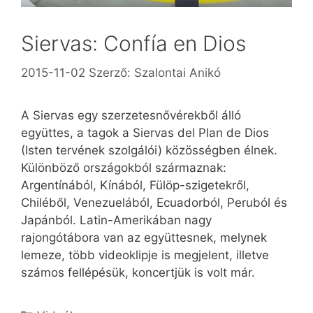
Siervas: Confía en Dios
2015-11-02
Szerző:
Szalontai Anikó
A Siervas egy szerzetesnővérekből álló
együttes, a tagok a Siervas del Plan de Dios
(Isten tervének szolgálói) közösségben élnek.
Különböző országokból származnak:
Argentínából, Kínából, Fülöp-szigetekről,
Chiléből, Venezuelából, Ecuadorból, Peruból és
Japánból. Latin-Amerikában nagy
rajongótábora van az együttesnek, melynek
lemeze, több videoklipje is megjelent, illetve
számos fellépésük, koncertjük is volt már.
Kategória