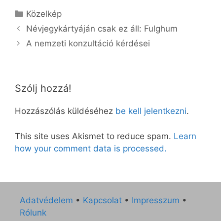
Kategória
Közelkép
Névjegykártyáján csak ez áll: Fulghum
A nemzeti konzultáció kérdései
Szólj hozzá!
Hozzászólás küldéséhez
be kell jelentkezni
.
This site uses Akismet to reduce spam.
Learn
how your comment data is processed.
Adatvédelem
•
Kapcsolat
•
Impresszum
•
Rólunk