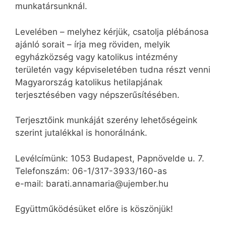
munkatársunknál.
Levelében – melyhez kérjük, csatolja plébánosa
ajánló sorait – írja meg röviden, melyik
egyházközség vagy katolikus intézmény
területén vagy képviseletében tudna részt venni
Magyarország katolikus hetilapjának
terjesztésében vagy népszerűsítésében.
Terjesztőink munkáját szerény lehetőségeink
szerint jutalékkal is honorálnánk.
Levélcímünk: 1053 Budapest, Papnövelde u. 7.
Telefonszám: 06-1/317-3933/160-as
e-mail: barati.annamaria@ujember.hu
Együttműködésüket előre is köszönjük!