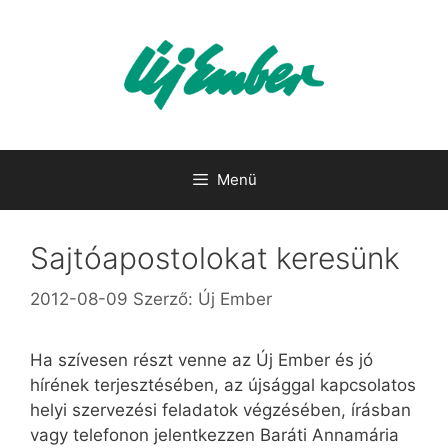
Kilépés
a
tartalomba
Menü
Sajtóapostolokat keresünk
2012-08-09
Szerző:
Új Ember
Ha szívesen részt venne az Új Ember és jó
hírének terjesztésében, az újsággal kapcsolatos
helyi szervezési feladatok végzésében, írásban
vagy telefonon jelentkezzen Baráti Annamária