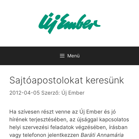
Kilépés
a
tartalomba
Menü
Sajtóapostolokat keresünk
2012-04-05
Szerző:
Új Ember
Ha szívesen részt venne az Új Ember és jó
hírének terjesztésében, az újsággal kapcsolatos
helyi szervezési feladatok végzésében, írásban
vagy telefonon jelentkezzen
Baráti Annamária