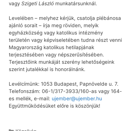
vagy
Szigeti László
munkatársunknál.
Levelében – melyhez kérjük, csatolja plébánosa
ajánló sorait – írja meg röviden, melyik
egyházközség vagy katolikus intézmény
területén vagy képviseletében tudna részt venni
Magyarország katolikus hetilapjának
terjesztésében vagy népszerűsítésében.
Terjesztőink munkáját szerény lehetőségeink
szerint jutalékkal is honorálnánk.
Levélcímünk: 1053 Budapest, Papnövelde u. 7.
Telefonszám: 06-1/317-3933/160-as vagy 164-
es mellék, e-mail:
ujember@ujember.hu
Együttműködésüket előre is köszönjük!
Kategória