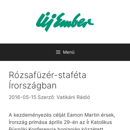
Kilépés
a
tartalomba
Menü
Rózsafüzér-staféta
Írországban
2016-05-15
Szerző:
Vatikáni Rádió
A kezdeményezés célját Eamon Martin érsek,
Írország prímása április 29-én az Ír Katolikus
Püspöki Konferencia honlapján közzétett