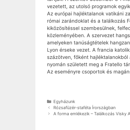
vezetett, az utolsó programok egyik
Az európai hajléktalanok vatikáni za
római zarándoklat és a találkozás 
kiközösítéssel szembesülnek, felfe
közleményében. A szervezet hangsúly
amelyeken tanúságtételek hangzanak
Lyon érseke vezet. A francia katol
százötven, főként hajléktalanokból
nyomán született meg a Fratello tá
Az eseményre csoportok és magánsz
Kategória
Egyházunk
Rózsafüzér-staféta Írországban
A forma emlékezik – Találkozás Visky 