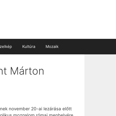
zelkép
Kultúra
Mozaik
nt Márton
ének november 20-ai lezárása előtt
atolikus mozgalom római menhelyére