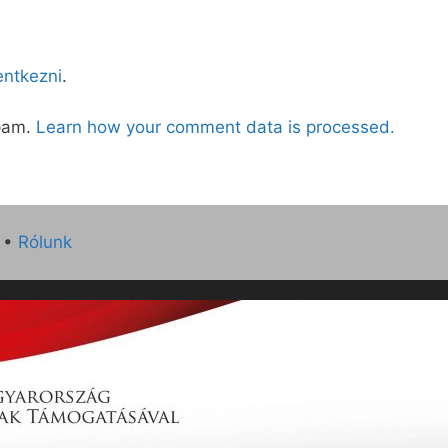
lentkezni
.
spam.
Learn how your comment data is processed.
•
Rólunk