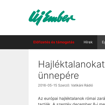
Kilépés
a
tartalomba
Előfizetés és támogatás
Hírek
E
Hajléktalanoka
ünnepére
2016-05-15
Szerző:
Vatikáni Rádió
Az európai hajléktalanok római zar
tartják. A szentév december 8-i me