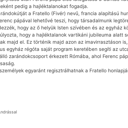
eként pedig a hajléktalanokat fogadja.
rándokútját a Fratello (Fivér) nevű, francia alapítású hu
Ferenc pápával lehetővé teszi, hogy társadalmunk legtör
dezzék, hogy az ő helyük Isten szívében és az egyház kö
ozta, hogy a hajléktalanok vartikáni jubileuma alatt so
 majd el. Ez történik majd azon az imavirrasztáson is, 
ikus egyház régóta saját program keretében segíti az u
 álló zarándokcsoport érkezett Rómába, ahol Ferenc pápa
rsaság.
emélyek egyaránt regisztrálhatnak a Fratello honlapjá
Andrással