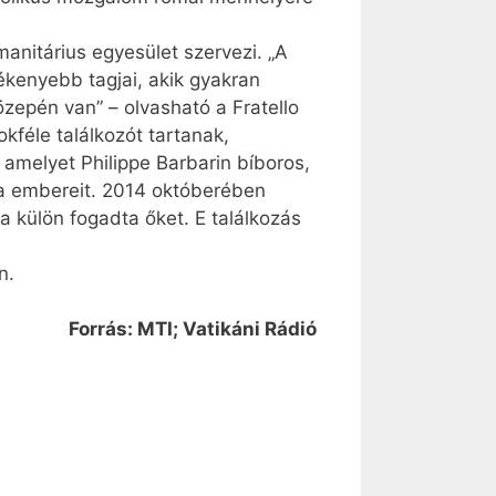
manitárius egyesület szervezi. „A
ékenyebb tagjai, akik gyakran
zepén van” – olvasható a Fratello
kféle találkozót tartanak,
amelyet Philippe Barbarin bíboros,
tca embereit. 2014 októberében
 külön fogadta őket. E találkozás
n.
Forrás: MTI; Vatikáni Rádió