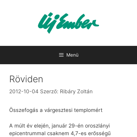
Kilépés
a
tartalomba
Menü
Röviden
2012-10-04
Szerző:
Ribáry Zoltán
Összefogás a várgesztesi templomért
A múlt év elején, január 29-én oroszlányi
epicentrummal csaknem 4,7-es erősségű