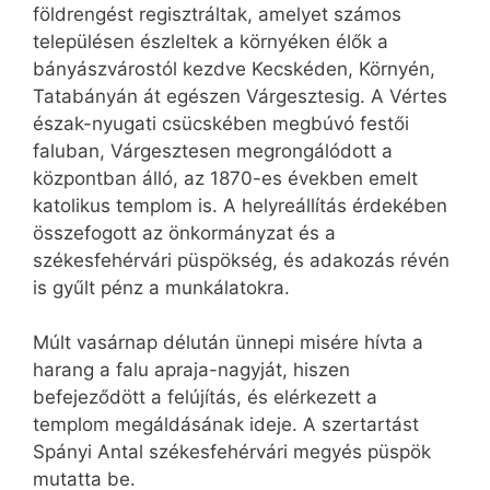
földrengést regisztráltak, amelyet számos
településen észleltek a környéken élők a
bányászvárostól kezdve Kecskéden, Környén,
Tatabányán át egészen Várgesztesig. A Vértes
észak-nyugati csücskében megbúvó festői
faluban, Várgesztesen megrongálódott a
központban álló, az 1870-es években emelt
katolikus templom is. A helyreállítás érdekében
összefogott az önkormányzat és a
székesfehérvári püspökség, és adakozás révén
is gyűlt pénz a munkálatokra.
Múlt vasárnap délután ünnepi misére hívta a
harang a falu apraja-nagyját, hiszen
befejeződött a felújítás, és elérkezett a
templom megáldásának ideje. A szertartást
Spányi Antal székesfehérvári megyés püspök
mutatta be.