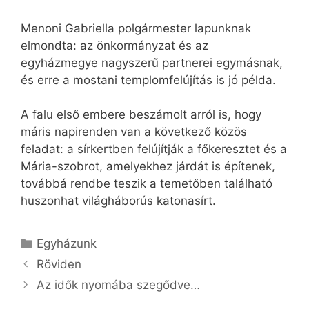
Menoni Gabriella polgármester lapunknak
elmondta: az önkormányzat és az
egyházmegye nagyszerű partnerei egymásnak,
és erre a mostani templomfelújítás is jó példa.
A falu első embere beszámolt arról is, hogy
máris napirenden van a következő közös
feladat: a sírkertben felújítják a főkeresztet és a
Mária-szobrot, amelyekhez járdát is építenek,
továbbá rendbe teszik a temetőben található
huszonhat világháborús katonasírt.
Kategória
Egyházunk
Röviden
Az idők nyomába szegődve…