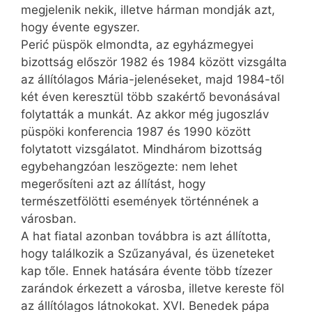
megjelenik nekik, illetve hárman mondják azt,
hogy évente egyszer.
Perić püspök elmondta, az egyházmegyei
bizottság először 1982 és 1984 között vizsgálta
az állítólagos Mária-jelenéseket, majd 1984-től
két éven keresztül több szakértő bevonásával
folytatták a munkát. Az akkor még jugoszláv
püspöki konferencia 1987 és 1990 között
folytatott vizsgálatot. Mindhárom bizottság
egybehangzóan leszögezte: nem lehet
megerősíteni azt az állítást, hogy
természetfölötti események történnének a
városban.
A hat fiatal azonban továbbra is azt állította,
hogy találkozik a Szűzanyával, és üzeneteket
kap tőle. Ennek hatására évente több tízezer
zarándok érkezett a városba, illetve kereste föl
az állítólagos látnokokat. XVI. Benedek pápa