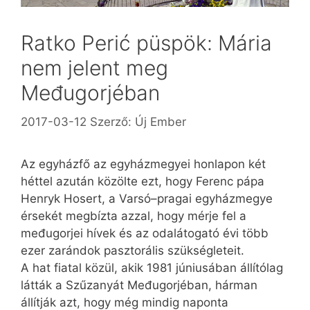
Ratko Perić püspök: Mária
nem jelent meg
Međugorjéban
2017-03-12
Szerző:
Új Ember
Az egyházfő az egyházmegyei honlapon két
héttel azután közölte ezt, hogy Ferenc pápa
Henryk Hosert, a Varsó–pragai egyházmegye
érsekét megbízta azzal, hogy mérje fel a
međugorjei hívek és az odalátogató évi több
ezer zarándok pasztorális szükségleteit.
A hat fiatal közül, akik 1981 júniusában állítólag
látták a Szűzanyát Međugorjéban, hárman
állítják azt, hogy még mindig naponta