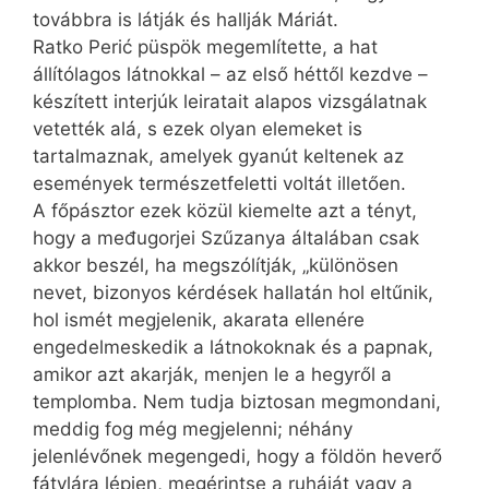
továbbra is látják és hallják Máriát.
Ratko Perić püspök megemlítette, a hat
állítólagos látnokkal – az első héttől kezdve –
készített interjúk leiratait alapos vizsgálatnak
vetették alá, s ezek olyan elemeket is
tartalmaznak, amelyek gyanút keltenek az
események természetfeletti voltát illetően.
A főpásztor ezek közül kiemelte azt a tényt,
hogy a međugorjei Szűzanya általában csak
akkor beszél, ha megszólítják, „különösen
nevet, bizonyos kérdések hallatán hol eltűnik,
hol ismét megjelenik, akarata ellenére
engedelmeskedik a látnokoknak és a papnak,
amikor azt akarják, menjen le a hegyről a
templomba. Nem tudja biztosan megmondani,
meddig fog még megjelenni; néhány
jelenlévőnek megengedi, hogy a földön heverő
fátylára lépjen, megérintse a ruháját vagy a