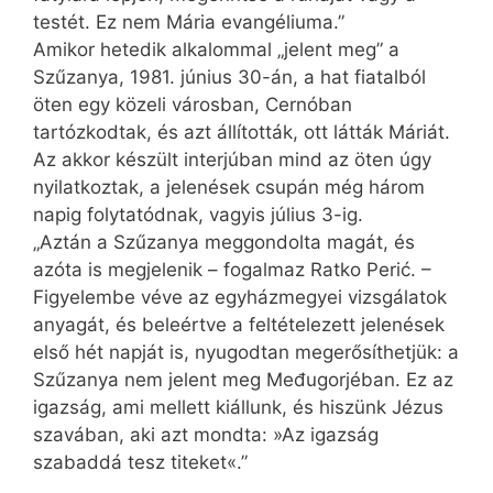
testét. Ez nem Mária evangéliuma.”
Amikor hetedik alkalommal „jelent meg” a
Szűzanya, 1981. június 30-án, a hat fiatalból
öten egy közeli városban, Cernóban
tartózkodtak, és azt állították, ott látták Máriát.
Az akkor készült interjúban mind az öten úgy
nyilatkoztak, a jelenések csupán még három
napig folytatódnak, vagyis július 3-ig.
„Aztán a Szűzanya meggondolta magát, és
azóta is megjelenik – fogalmaz Ratko Perić. –
Figyelembe véve az egyházmegyei vizsgálatok
anyagát, és beleértve a feltételezett jelenések
első hét napját is, nyugodtan megerősíthetjük: a
Szűzanya nem jelent meg Međugorjéban. Ez az
igaz­ság, ami mellett kiállunk, és hiszünk Jézus
szavában, aki azt mondta: »Az igazság
szabaddá tesz titeket«.”