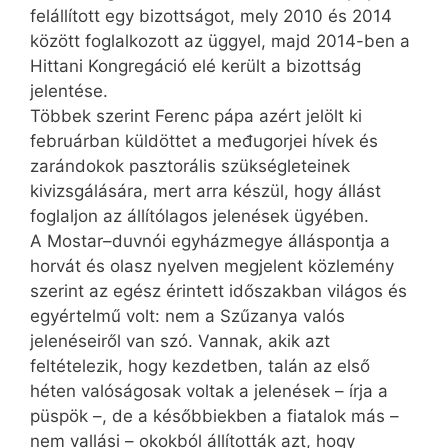
felállított egy bizottságot, mely 2010 és 2014
között foglalkozott az üggyel, majd 2014-ben a
Hittani Kongregáció elé került a bizottság
jelentése.
Többek szerint Ferenc pápa azért jelölt ki
februárban küldöttet a međugorjei hívek és
zarándokok pasztorális szükségleteinek
kivizsgálására, mert arra készül, hogy állást
foglaljon az állítólagos jelenések ügyében.
A Mostar–duvnói egyházmegye álláspontja a
horvát és olasz nyelven megjelent közlemény
szerint az egész érintett időszakban világos és
egyértelmű volt: nem a Szűzanya valós
jelenéseiről van szó. Vannak, akik azt
feltételezik, hogy kezdetben, talán az első
héten valóságosak voltak a jelenések – írja a
püspök –, de a későbbiekben a fiatalok más –
nem vallási – okokból állították azt, hogy