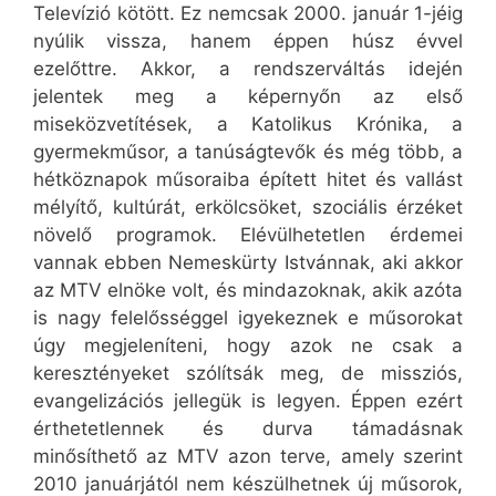
Televízió kötött. Ez nemcsak 2000. január 1-jéig
nyúlik vissza, hanem éppen húsz évvel
ezelőttre. Akkor, a rendszerváltás idején
jelentek meg a képernyőn az első
miseközvetítések, a Katolikus Krónika, a
gyermekműsor, a tanúságtevők és még több, a
hétköznapok műsoraiba épített hitet és vallást
mélyítő, kultúrát, erkölcsöket, szociális érzéket
növelő programok. Elévülhetetlen érdemei
vannak ebben Nemeskürty Istvánnak, aki akkor
az MTV elnöke volt, és mindazoknak, akik azóta
is nagy felelősséggel igyekeznek e műsorokat
úgy megjeleníteni, hogy azok ne csak a
keresztényeket szólítsák meg, de missziós,
evangelizációs jellegük is legyen. Éppen ezért
érthetetlennek és durva támadásnak
minősíthető az MTV azon terve, amely szerint
2010 januárjától nem készülhetnek új műsorok,