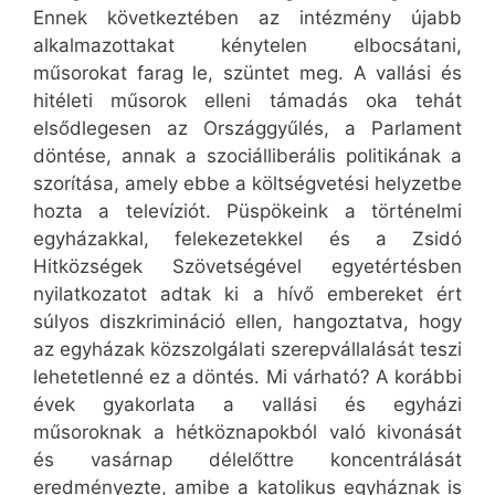
Ennek következtében az intézmény újabb
alkalmazottakat kénytelen elbocsátani,
műsorokat farag le, szüntet meg. A vallási és
hitéleti műsorok elleni támadás oka tehát
elsődlegesen az Országgyűlés, a Parlament
döntése, annak a szociálliberális politikának a
szorítása, amely ebbe a költségvetési helyzetbe
hozta a televíziót. Püspökeink a történelmi
egyházakkal, felekezetekkel és a Zsidó
Hitközségek Szövetségével egyetértésben
nyilatkozatot adtak ki a hívő embereket ért
súlyos diszkrimináció ellen, hangoztatva, hogy
az egyházak közszolgálati szerepvállalását teszi
lehetetlenné ez a döntés. Mi várható? A korábbi
évek gyakorlata a vallási és egyházi
műsoroknak a hétköznapokból való kivonását
és vasárnap délelőttre koncentrálását
eredményezte, amibe a katolikus egyháznak is