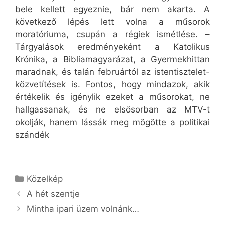
bele kellett egyeznie, bár nem akarta. A
következő lépés lett volna a műsorok
moratóriuma, csupán a régiek ismétlése. –
Tárgyalások eredményeként a Katolikus
Krónika, a Bibliamagyarázat, a Gyermekhittan
maradnak, és talán februártól az istentisztelet-
közvetítések is. Fontos, hogy mindazok, akik
értékelik és igénylik ezeket a műsorokat, ne
hallgassanak, és ne elsősorban az MTV-t
okolják, hanem lássák meg mögötte a politikai
szándék
Kategória
Közelkép
A hét szentje
Mintha ipari üzem volnánk…