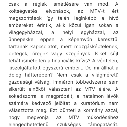
csak a régiek ismétlésére van mód. A
költségvetési elvonások, az MTV-t ért
megszorítások így talán leginkább a hívő
embereket érintik, akik közül igen sokan a
világegyházzal, a helyi egyházzal, az
ünnepekkel éppen a képernyőn keresztül
tartanak kapcsolatot, mert mozgásképtelenek,
betegek, öregek vagy szegények. Kiket sújt
tehát ismételten a financiális krízis? A védtelen,
kiszolgáltatott egyszerű embert. De mi állhat a
dolog hátterében? Nem csak a világméretű
gazdasági válság. Immáron többedszerre sem
sikerült elnököt választani az MTV élére. A
sokadszorra is megpróbált, a hatalmon lévők
számára kedvező jelöltet a kuratórium nem
választotta meg. Ezt bünteti a kormány azzal,
hogy megvonja az MTV működéséhez
elengedhetetlenül szükséges támogatását.