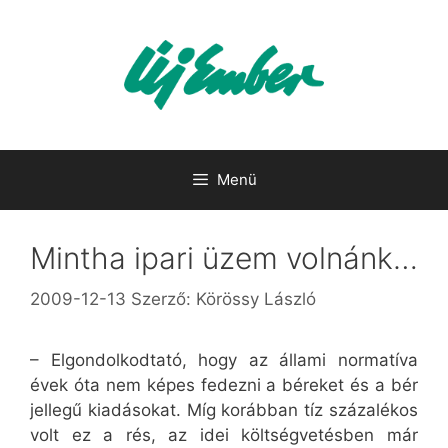
Kilépés
a
tartalomba
Menü
Mintha ipari üzem volnánk…
2009-12-13
Szerző:
Körössy László
– Elgondolkodtató, hogy az állami normatíva
évek óta nem képes fedezni a béreket és a bér
jellegű kiadásokat. Míg korábban tíz százalékos
volt ez a rés, az idei költségvetésben már