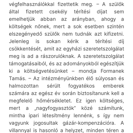
végfelhasználókkal fizettetik meg. – A szülők
által fizetett csekély térítési díjat sem
emelhetjük abban az arányban, ahogy a
költségek nőnek, mert a sok esetben szintén
elszegényedő szülők nem tudnák azt kifizetni.
Jelenleg is sokan kérik a térítési díj
csökkentését, amit az egyházi szeretetszolgálat
meg is ad a rászorulóknak. A szeretetszolgálat
támogatásaiból, és az adományokból egészítjük
ki a költségvetésünket – mondja Formanek
Tamás. – Az intézményünkben élő súlyosan és
halmozottan sérült fogyatékos emberek
számára az egész év során biztosítanunk kell a
megfelelő hőmérsékletet. Ez igen költséges,
mert a „nagyfogyasztók” közé számítunk,
mintha ipari létesítmény lennénk, s így nem
vagyunk jogosultak gázár-kompenzációra. A
villannyal is hasonló a helyzet, minden téren a