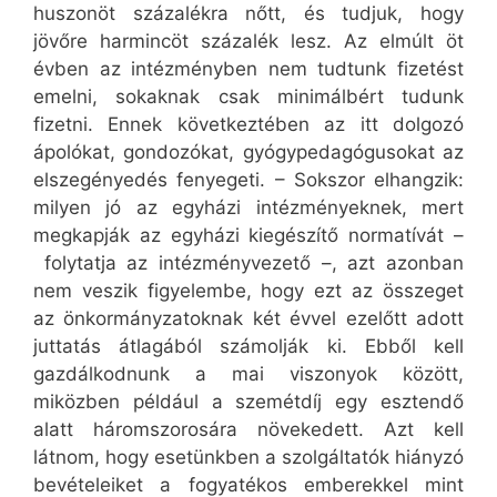
huszonöt százalékra nőtt, és tudjuk, hogy
jövőre harmincöt százalék lesz. Az elmúlt öt
évben az intézményben nem tudtunk fizetést
emelni, sokaknak csak minimálbért tudunk
fizetni. Ennek következtében az itt dolgozó
ápolókat, gondozókat, gyógypedagógusokat az
elszegényedés fenyegeti. – Sokszor elhangzik:
milyen jó az egyházi intézményeknek, mert
megkapják az egyházi kiegészítő normatívát –
folytatja az intézményvezető –, azt azonban
nem veszik figyelembe, hogy ezt az összeget
az önkormányzatoknak két évvel ezelőtt adott
juttatás átlagából számolják ki. Ebből kell
gazdálkodnunk a mai viszonyok között,
miközben például a szemétdíj egy esztendő
alatt háromszorosára növekedett. Azt kell
látnom, hogy esetünkben a szolgáltatók hiányzó
bevételeiket a fogyatékos emberekkel mint