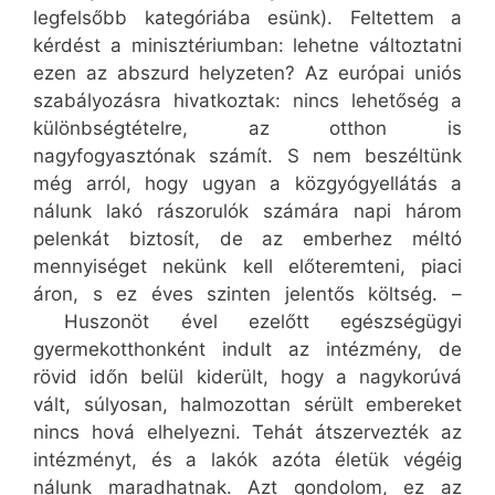
legfelsőbb kategóriába esünk). Feltettem a
kérdést a minisztériumban: lehetne változtatni
ezen az abszurd helyzeten? Az európai uniós
szabályozásra hivatkoztak: nincs lehetőség a
különbségtételre, az otthon is
nagyfogyasztónak számít. S nem beszéltünk
még arról, hogy ugyan a közgyógyellátás a
nálunk lakó rászorulók számára napi három
pelenkát biztosít, de az emberhez méltó
mennyiséget nekünk kell előteremteni, piaci
áron, s ez éves szinten jelentős költség. –
Huszonöt ével ezelőtt egészségügyi
gyermekotthonként indult az intézmény, de
rövid időn belül kiderült, hogy a nagykorúvá
vált, súlyosan, halmozottan sérült embereket
nincs hová elhelyezni. Tehát átszervezték az
intézményt, és a lakók azóta életük végéig
nálunk maradhatnak. Azt gondolom, ez az