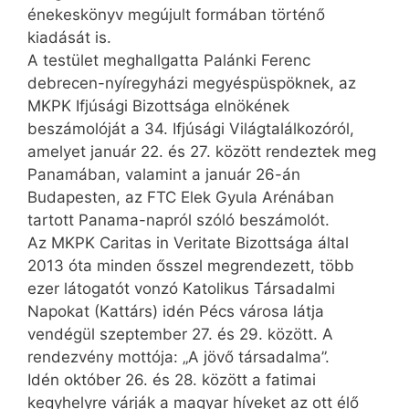
énekeskönyv megújult formában történő
kiadását is.
A testület meghallgatta Palánki Ferenc
debrecen-nyíregyházi megyéspüspöknek, az
MKPK Ifjúsági Bizottsága elnökének
beszámolóját a 34. Ifjúsági Világtalálkozóról,
amelyet január 22. és 27. között rendeztek meg
Panamában, valamint a január 26-án
Budapesten, az FTC Elek Gyula Arénában
tartott Panama-napról szóló beszámolót.
Az MKPK Caritas in Veritate Bizottsága által
2013 óta minden ősszel megrendezett, több
ezer látogatót vonzó Katolikus Társadalmi
Napokat (Kattárs) idén Pécs városa látja
vendégül szeptember 27. és 29. között. A
rendezvény mottója: „A jövő társadalma”.
Idén október 26. és 28. között a fatimai
kegyhelyre várják a magyar híveket az ott élő