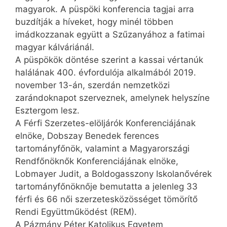
magyarok. A püspöki konferencia tagjai arra
buzdítják a híveket, hogy minél többen
imádkozzanak együtt a Szűzanyához a fatimai
magyar kálváriánál.
A püspökök döntése szerint a kassai vértanúk
halálának 400. évfordulója alkalmából 2019.
november 13-án, szerdán nemzetközi
zarándoknapot szerveznek, amelynek helyszíne
Esztergom lesz.
A Férfi Szerzetes-elöljárók Konferenciájának
elnöke, Dobszay Benedek ferences
tartományfőnök, valamint a Magyarországi
Rendfőnöknők Konferenciájának elnöke,
Lobmayer Judit, a Boldogasszony Iskolanővérek
tartományfőnöknője bemutatta a jelenleg 33
férfi és 66 női szerzetesközösséget tömörítő
Rendi Együttműködést (REM).
A Pázmány Péter Katolikus Egyetem