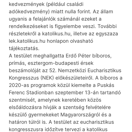
kedvezmények (például családi
adókedvezmény) miatt nulla forint. Az állam
ugyanis a felajánlók számánál ezeket a
rendelkezéseket is figyelembe veszi. További
részletekről a katolikus.hu, illetve az egyszaza
lek.katolikus.hu honlapon olvasható
tájékoztatás.
A testület meghallgatta Erdő Péter bíboros,
prímás, esztergom-budapesti érsek
beszámolóját az 52. Nemzetközi Eucharisztikus
Kongresszus (NEK) előkészületeiről. A bíboros a
2020-as programok közül kiemelte a Puskás
Ferenc Stadionban szeptember 13-án tartandó
szentmisét, amelynek keretében közös
elsőáldozásra hívják a szentség felvételére
készülő gyermekeket Magyarországról és a
határon túlról is. A testület az eucharisztikus
kongresszusra időzítve tervezi a katolikus