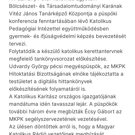
Bölcsészet- és Társadalomtudományi Karának
Vitéz János Tanárképző Központja a püspöki
konferencia fenntartásában lévő Katolikus
Pedagógiai Intézettel együttműködésben
gyermek- és ifjúságvédelmi képzés bevezetését
tervezi.
Folytatódik a készülő katolikus kerettantervnek
megfelelő tankönyvsorozat előkészítése.
Udvardy György pécsi megyéspüspök, az MKPK
Hitoktatási Bizottságának elnöke tájékoztatta a
testületet a digitális hittankönyvek
előkészítésének folyamatáról is.
A Katolikus Karitász országos igazgatójának
mandátuma idén tavasszal lejár. A püspökök
további három évre megbízták Écsy Gábort az
MKPK segélyszervezetének vezetésével.
Az ülésen döntöttek arról is, hogy a Magyar
Katolikus Rádió vezetőinek megbízását