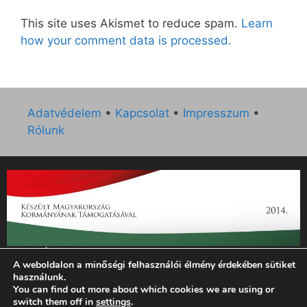
This site uses Akismet to reduce spam.
Learn
how your comment data is processed.
Adatvédelem
•
Kapcsolat
•
Impresszum
•
Rólunk
„Az Új Ember katolikus hetilap 2014. évi működésének
A weboldalon a minőségi felhasználói élmény érdekében sütiket
támogatását az EGYH-KCP-14-P-0121 sz. támogatási
használunk.
szerződés keretében 3 000 000 Ft összegben támogatta az
You can find out more about which cookies we are using or
Emberi Erőforrások Minisztériuma.”
switch them off in
settings
.