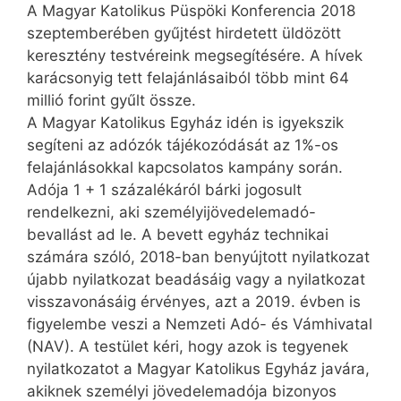
A Magyar Katolikus Püspöki Konferencia 2018
szeptemberében gyűjtést hirdetett üldözött
keresztény testvéreink megsegítésére. A hívek
karácsonyig tett felajánlásaiból több mint 64
millió forint gyűlt össze.
A Magyar Katolikus Egyház idén is igyekszik
segíteni az adózók tájékozódását az 1%-os
felajánlásokkal kapcsolatos kampány során.
Adója 1 + 1 százalékáról bárki jogosult
rendelkezni, aki személyijövedelemadó-
bevallást ad le. A bevett egyház technikai
számára szóló, 2018-ban benyújtott nyilatkozat
újabb nyilatkozat beadásáig vagy a nyilatkozat
visszavonásáig érvényes, azt a 2019. évben is
figyelembe veszi a Nemzeti Adó- és Vámhivatal
(NAV). A testület kéri, hogy azok is tegyenek
nyilatkozatot a Magyar Katolikus Egyház javára,
akiknek személyi jövedelemadója bizonyos