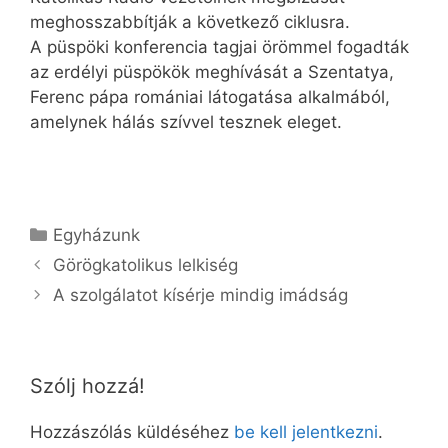
meghosszabbítják a következő ciklusra.
A püspöki konferencia tagjai örömmel fogadták
az erdélyi püspökök meghívását a Szentatya,
Ferenc pápa romániai látogatása alkalmából,
amelynek hálás szívvel tesznek eleget.
Kategória
Egyházunk
Görögkatolikus lelkiség
A szolgálatot kísérje mindig imádság
Szólj hozzá!
Hozzászólás küldéséhez
be kell jelentkezni
.