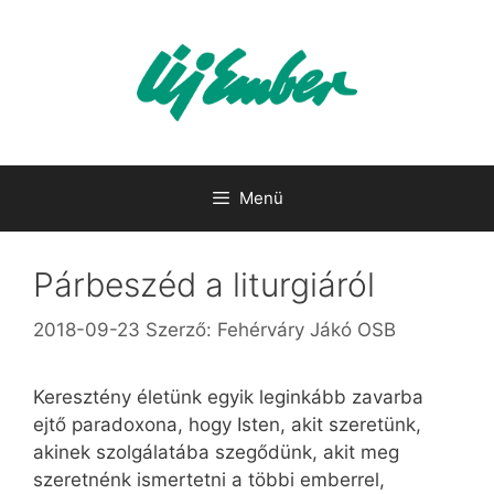
Kilépés
a
tartalomba
Menü
Párbeszéd a liturgiáról
2018-09-23
Szerző:
Fehérváry Jákó OSB
Keresztény életünk egyik leginkább zavarba
ejtő paradoxona, hogy Isten, akit szeretünk,
akinek szolgálatába szegődünk, akit meg
szeretnénk ismertetni a többi emberrel,