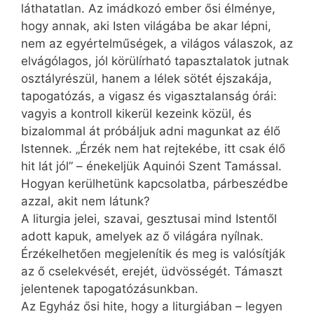
láthatatlan. Az imádkozó ember ősi élménye,
hogy annak, aki Isten világába be akar lépni,
nem az egyértelműségek, a világos válaszok, az
elvágólagos, jól körülírható tapasztalatok jutnak
osztályrészül, hanem a lélek sötét éjszakája,
tapogatózás, a vigasz és vigasztalanság órái:
vagyis a kontroll kikerül kezeink közül, és
bizalommal át próbáljuk adni magunkat az élő
Istennek. „Érzék nem hat rejtekébe, itt csak élő
hit lát jól” – énekeljük Aquinói Szent Tamással.
Hogyan kerülhetünk kapcsolatba, párbeszédbe
azzal, akit nem látunk?
A liturgia jelei, szavai, gesztusai mind Istentől
adott kapuk, amelyek az ő világára nyílnak.
Érzékelhetően megjelenítik és meg is valósítják
az ő cselekvését, erejét, üdvösségét. Támaszt
jelentenek tapogatózásunkban.
Az Egyház ősi hite, hogy a liturgiában – legyen