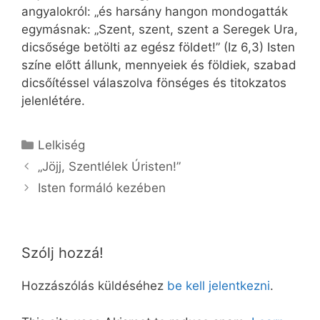
angyalokról: „és harsány hangon mondogatták
egymásnak: „Szent, szent, szent a Seregek Ura,
dicsősége betölti az egész földet!” (Iz 6,3) Isten
színe előtt állunk, mennyeiek és földiek, szabad
dicsőítéssel válaszolva fönséges és titokzatos
jelenlétére.
Kategória
Lelkiség
„Jöjj, Szentlélek Úristen!”
Isten formáló kezében
Szólj hozzá!
Hozzászólás küldéséhez
be kell jelentkezni
.