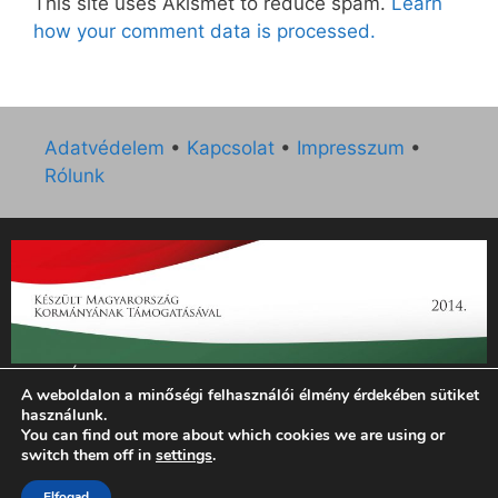
This site uses Akismet to reduce spam.
Learn
how your comment data is processed.
Adatvédelem
•
Kapcsolat
•
Impresszum
•
Rólunk
„Az Új Ember katolikus hetilap 2014. évi működésének
A weboldalon a minőségi felhasználói élmény érdekében sütiket
támogatását az EGYH-KCP-14-P-0121 sz. támogatási
használunk.
szerződés keretében 3 000 000 Ft összegben támogatta az
You can find out more about which cookies we are using or
Emberi Erőforrások Minisztériuma.”
switch them off in
settings
.
Elfogad