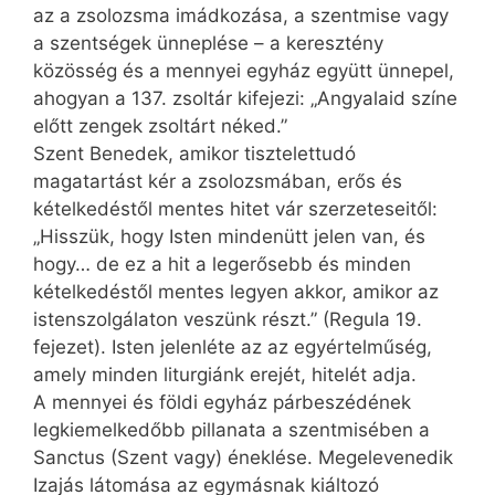
az a zsolozsma imádkozása, a szentmise vagy
a szentségek ünneplése – a keresztény
közösség és a mennyei egyház együtt ünnepel,
ahogyan a 137. zsoltár kifejezi: „Angya­laid színe
előtt zengek zsoltárt néked.”
Szent Benedek, amikor tisztelettudó
magatartást kér a zsolozsmában, erős és
kételkedéstől mentes hitet vár szerzeteseitől:
„Hisszük, hogy Isten mindenütt jelen van, és
hogy… de ez a hit a legerősebb és minden
kételkedéstől mentes legyen akkor, amikor az
istenszolgálaton veszünk részt.” (Regula 19.
fejezet). Isten jelenléte az az egyértelműség,
amely minden liturgiánk erejét, hitelét adja.
A mennyei és földi egyház párbeszédének
legkiemelkedőbb pillanata a szentmisében a
Sanctus (Szent vagy) éneklése. Megelevenedik
Izajás látomása az egymásnak kiáltozó