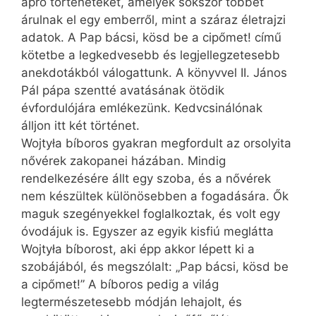
apró történeteket, amelyek sokszor többet
árulnak el egy emberről, mint a száraz életrajzi
adatok. A Pap bácsi, kösd be a cipőmet! című
kötetbe a legkedvesebb és legjellegzetesebb
anekdotákból válogattunk. A könyvvel II. János
Pál pápa szentté avatásának ötödik
évfordulójára emlékezünk. Kedvcsinálónak
álljon itt két történet.
Wojtyła bíboros gyakran megfordult az orsolyita
nővérek zakopanei házában. Mindig
rendelkezésére állt egy szoba, és a nővérek
nem készültek különösebben a fogadására. Ők
maguk szegényekkel foglalkoztak, és volt egy
óvodájuk is. Egyszer az egyik kisfiú meglátta
Wojtyła bíborost, aki épp akkor lépett ki a
szobájából, és megszólalt: „Pap bácsi, kösd be
a cipőmet!” A bíboros pedig a világ
legtermészetesebb módján lehajolt, és