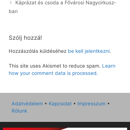
Káp­rá­zat és cso­da a Fő­vá­ro­si Nagy­cir­kusz­
ban
Szólj hozzá!
Hozzászólás küldéséhez
be kell jelentkezni
.
This site uses Akismet to reduce spam.
Learn
how your comment data is processed.
Adatvédelem
•
Kapcsolat
•
Impresszum
•
Rólunk