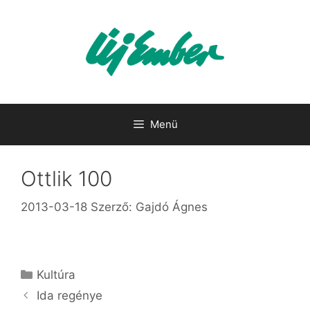
Kilépés
a
tartalomba
Menü
Ottlik 100
2013-03-18
Szerző:
Gajdó Ágnes
Kategória
Kultúra
Ida re­gé­nye