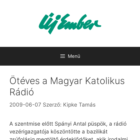
Kilépés
a
tartalomba
Menü
Ötéves a Magyar Katolikus
Rádió
2009-06-07
Szerző:
Kipke Tamás
A szentmise előtt Spányi Antal püspök, a rádió
vezérigazgatója köszöntötte a bazilikát
zsúfolásig megtöltő érdeklődőket, akik irodalmi