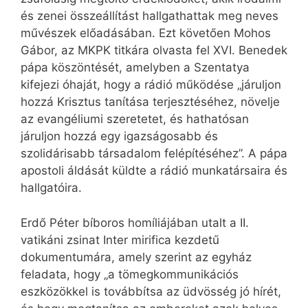
és zenei összeállítást hallgathattak meg neves
művészek előadásában. Ezt követően Mohos
Gábor, az MKPK titkára olvasta fel XVI. Benedek
pápa köszöntését, amelyben a Szentatya
kifejezi óhaját, hogy a rádió működése „járuljon
hozzá Krisztus tanítása terjesztéséhez, növelje
az evangéliumi szeretetet, és hathatósan
járuljon hozzá egy igazságosabb és
szolidárisabb társadalom felépítéséhez”. A pápa
apostoli áldását küldte a rádió munkatársaira és
hallgatóira.
Erdő Péter bíboros homíliájában utalt a II.
vatikáni zsinat Inter mirifica kezdetű
dokumentumára, amely szerint az egyház
feladata, hogy „a tömegkommunikációs
eszközökkel is továbbítsa az üdvösség jó hírét,