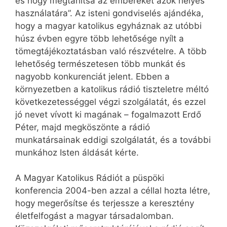
és hogy megtanítsa az embereket azok helyes
használatára”. Az isteni gondviselés ajándéka,
hogy a magyar katolikus egyháznak az utóbbi
húsz évben egyre több lehetősége nyílt a
tömegtájékoztatásban való részvételre. A több
lehetőség természetesen több munkát és
nagyobb konkurenciát jelent. Ebben a
környezetben a katolikus rádió tiszteletre méltó
következetességgel végzi szolgálatát, és ezzel
jó nevet vívott ki magának – fogalmazott Erdő
Péter, majd megköszönte a rádió
munkatársainak eddigi szolgálatát, és a további
munkához Isten áldását kérte.
A Magyar Katolikus Rádiót a püspöki
konferencia 2004-ben azzal a céllal hozta létre,
hogy megerősítse és terjessze a keresztény
életfelfogást a magyar társadalomban.