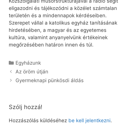
Közszolgálati műsorstruktúrájával a rádió segít
eligazodni és tájékozódni a közélet számtalan
területén és a mindennapok kérdéseiben.
Szerepet vállal a katolikus egyház tanításának
hirdetésében, a magyar és az egyetemes
kultúra, valamint anyanyelvünk értékeinek
megőrzésében határon innen és túl.
Kategória
Egyházunk
Az öröm útján
Gyermeknapi pünkösdi áldás
Szólj hozzá!
Hozzászólás küldéséhez
be kell jelentkezni
.