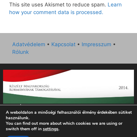
This site uses Akismet to reduce spam.
Learn
how your comment data is processed.
Adatvédelem
•
Kapcsolat
•
Impresszum
•
Rólunk
„Az Új Ember katolikus hetilap 2014. évi működésének
A weboldalon a minőségi felhasználói élmény érdekében sütiket
támogatását az EGYH-KCP-14-P-0121 sz. támogatási
használunk.
szerződés keretében 3 000 000 Ft összegben támogatta az
You can find out more about which cookies we are using or
Emberi Erőforrások Minisztériuma.”
switch them off in
settings
.