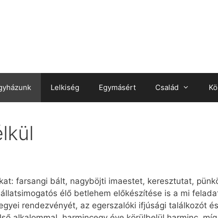
gyházunk
Lelkiség
Egymásért
Család
Kö
lkül
: farsangi bált, nagyböjti imaestet, keresztutat, pünkö
 állatsimogatós élő betlehem előkészítése is a mi felad
ei rendezvényét, az egerszalóki ifjúsági találkozót és l
 Első alkalommal, harmincegy éve körülbelül harminc, 