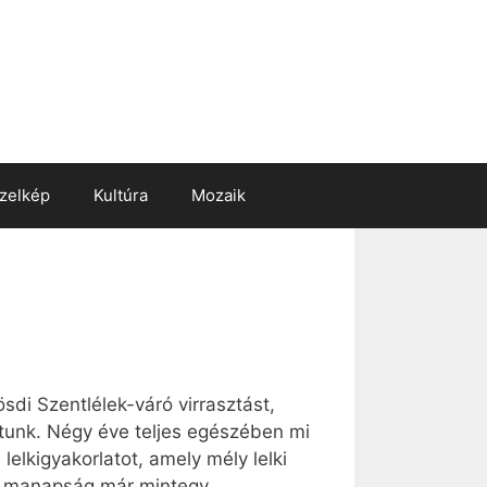
zelkép
Kultúra
Mozaik
sdi Szentlélek-váró virrasztást,
atunk. Négy éve teljes egészében mi
elkigyakorlatot, amely mély lelki
míg manapság már mintegy