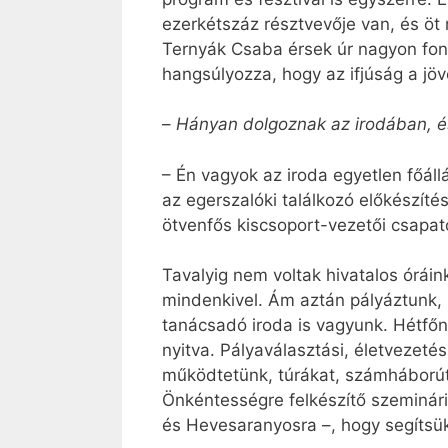
ezerkétszáz résztvevője van, és öt
Ternyák Csaba érsek úr nagyon font
hangsúlyozza, hogy az ifjúság a jöv
–
Hányan dolgoznak az irodában, é
– Én vagyok az iroda egyetlen főál
az egerszalóki találkozó előkészíté
ötvenfős kiscsoport-vezetői csapa
Tavalyig nem voltak hivatalos órái
mindenkivel. Ám aztán pályáztunk,
tanácsadó iroda is vagyunk. Hétfőn
nyitva. Pályaválasztási, életvezeté
működtetünk, túrákat, számháborút, 
Önkéntességre felkészítő szeminári
és Hevesaranyosra –, hogy segítsük