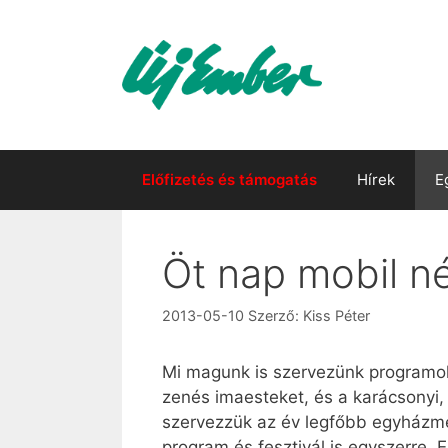
Kilépés
a
tartalomba
Előfizetés és támogatás
Hírek
E
Öt nap mobil né
2013-05-10
Szerző:
Kiss Péter
Mi magunk is szervezünk programokat
zenés imaesteket, és a karácsonyi,
szervezzük az év legfőbb egyházmegy
program és fesztivál is egyszerre.