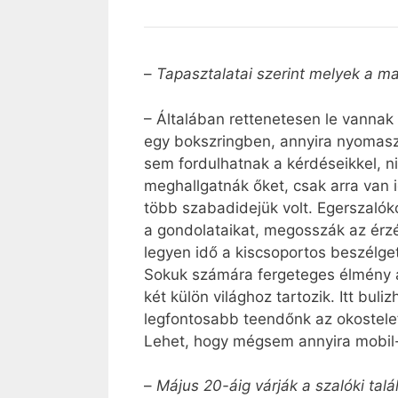
–
Tapasztalatai szerint melyek a m
– Általában rettenetesen le vannak
egy bokszringben, annyira nyomaszt
sem fordulhatnak a kérdéseikkel, ni
meghallgatnák őket, csak arra van 
több szabadidejük volt. Egerszalók
a gondolataikat, megosszák az érz
legyen idő a kiscsoportos beszélge
Sokuk számára fergeteges élmény a 
két külön világhoz tartozik. Itt bul
legfontosabb teendőnk az okostelef
Lehet, hogy mégsem annyira mobil- é
–
Május 20-áig várják a szalóki tal