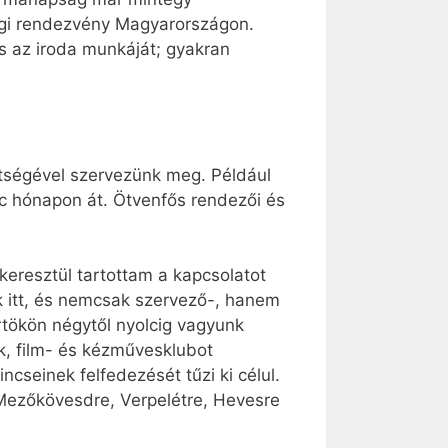
sági rendezvény Magyarországon.
s az iroda munkáját; gyakran
ítségével szervezünk meg. Például
olc hónapon át. Ötvenfős rendezői és
keresztül tartottam a kapcsolatot
 itt, és nemcsak szervező-, hanem
rtökön négytől nyolcig vagyunk
nk, film- és kézművesklubot
cseinek felfedezését tűzi ki célul.
 Mezőkövesdre, Verpelétre, Hevesre