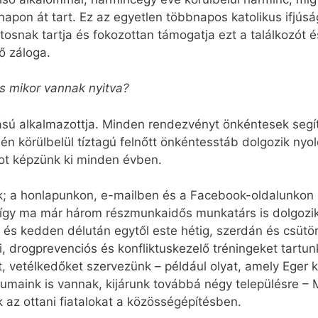
 napon át tart. Ez az egyetlen többnapos katolikus ifjú
osnak tartja és fokozottan támogatja ezt a találkozót é
ő záloga.
s mikor vannak nyitva?
lású alkalmazottja. Minden rendezvényt önkéntesek seg
sén körülbelül tíztagú felnőtt önkéntesstáb dolgozik ny
tot képzünk ki minden évben.
nk; a honlapunkon, e-mailben és a Facebook-oldalunkon 
 így ma már három részmunkaidős munkatárs is dolgozik
 és kedden délután egytől este hétig, szerdán és csütö
si, drogprevenciós és konfliktuskezelő tréningeket tartu
vetélkedőket szervezünk – például olyat, amely Eger kin
umaink is vannak, kijárunk továbbá négy településre –
 az ottani fiatalokat a közösségépítésben.