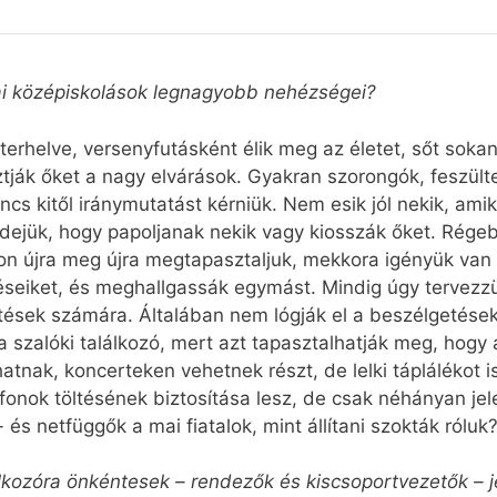
ai középiskolások legnagyobb nehézségei?
 terhelve, versenyfutásként élik meg az életet, sőt sok
ják őket a nagy elvárások. Gyakran szorongók, feszülte
ncs kitől iránymutatást kérniük. Nem esik jól nekik, amik
idejük, hogy papoljanak nekik vagy kiosszák őket. Régeb
on újra meg újra megtapasztaljuk, mekkora igényük van 
éseiket, és meghallgassák egymást. Mindig úgy tervez
tések számára. Általában nem lógják el a beszélgetések
szalóki találkozó, mert azt tapasztalhatják meg, hogy a
izhatnak, koncerteken vehetnek részt, de lelki táplálékot 
onok töltésének biztosítása lesz, de csak néhányan jele
s netfüggők a mai fiatalok, mint állítani szokták róluk
álkozóra önkéntesek – rendezők és kiscsoportvezetők – 