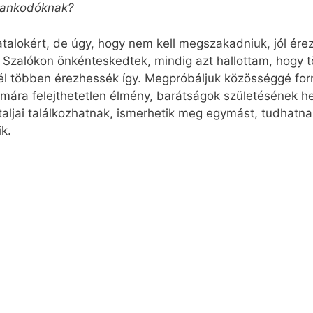
alankodóknak?
iatalokért, de úgy, hogy nem kell megszakadniuk, jól é
 Szalókon önkénteskedtek, mindig azt hallottam, hogy 
 többen érezhessék így. Megpróbáljuk közösséggé formá
mára felejthetetlen élmény, barátságok születésének h
iataljai találkozhatnak, ismerhetik meg egymást, tudhat
ik.