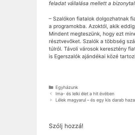
feladat vállalása mellett a bizonyt
– Szalókon fiatalok dolgozhatnak f
a programokba. Azoktól, akik eddig
Mindent megteszünk, hogy ezt minél
résztvevőket. Szalók a többség szá
túlról. Távoli városok keresztény f
is Egerszalók ajándékai közé tartoz
Kategória
Egyházunk
Ima- és lelki élet a hit évében
Lélek magyarul – és egy kis darab haza
Szólj hozzá!