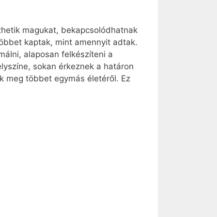
rezhetik magukat, bekapcsolódhatnak
többet kaptak, mint amennyit adtak.
lni, alaposan felkészíteni a
elyszíne, sokan érkeznek a határon
nak meg többet egymás életéről. Ez