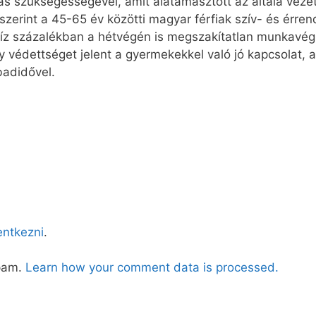
ás szükségességével, amit alátámasztott az általa veze
szerint a 45-65 év közötti magyar férfiak szív- és érre
tíz százalékban a hétvégén is megszakítatlan munkavégzé
ly védettséget jelent a gyermekekkel való jó kapcsolat,
badidővel.
lentkezni
.
spam.
Learn how your comment data is processed.