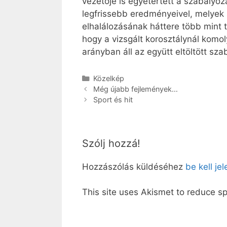
vezetője is egyetértett a szabályoz
legfrissebb eredményeivel, melyek 
elhalálozásának háttere több mint 
hogy a vizsgált korosztálynál komo
arányban áll az együtt eltöltött sza
Kategória
Közelkép
Még újabb fejlemények…
Sport és hit
Szólj hozzá!
Hozzászólás küldéséhez
be kell je
This site uses Akismet to reduce 