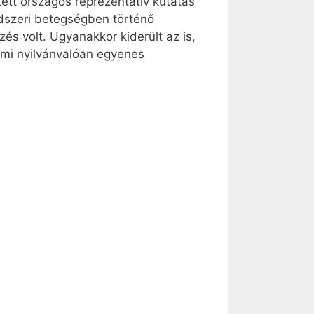
tett országos reprezentatív kutatás
ndszeri betegségben történő
s volt. Ugyanakkor kiderült az is,
 ami nyilvánvalóan egyenes