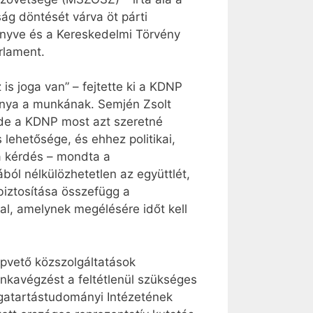
ág döntését várva öt párti
önyve és a Kereskedelmi Törvény
rlament.
 joga van” – fejtette ki a KDNP
anya a munkának. Semjén Zsolt
 de a KDNP most azt szeretné
lehetősége, és ehhez politikai,
 a kérdés – mondta a
ól nélkülözhetetlen az együttlét,
biztosítása összefügg a
al, amelynek megélésére időt kell
apvető közszolgáltatások
nkavégzést a feltétlenül szükséges
agatartástudományi Intézetének