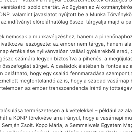
vánításáról szóló chartát. Az ügyben az Alkotmánybírós
DNP, valamint javaslatot nyújtott be a Munka Törvényk
az indítványt előreláthatólag ősszel tárgyalja majd a pa
ek nemcsak a munkavégzéshez, hanem a pihenőnaphoz is
hivatkozva leszögezte: az ember nem tárgya, hanem al
ap értékelése nyilvánvalóan vallási gyökerekből ered,
gésze számára legyen biztosítva a pihenés, a megújulás 
s összefogást sürget. A családok életében is fontos ez
n belátható, hogy egy család fennmaradása szempontjáb
 Emellett megfontolandó az is, hogy a szabad vasárnap 
értelemben az ember transzcendencia iránti nyitottságáv
lósulása természetesen a kivételekkel – például az al
hát a KDNP törekvése arra irányul, hogy a vasárnapi mu
ozzá Semjén Zsolt. Kopp Mária, a Semmelweis Egyetem M