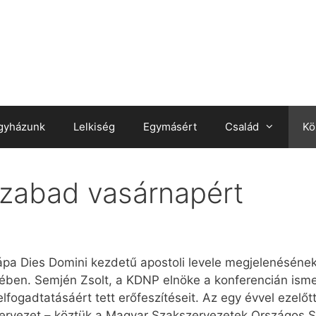
gyházunk
Lelkiség
Egymásért
Család
Kö
zabad vasárnapért
pa Dies Domini kezdetű apostoli levele megjelenésének 
ében. Semjén Zsolt, a KDNP elnöke a konferencián ism
elfogadtatásáért tett erőfeszítéseit. Az egy évvel ezel
rvezet – köztük a Magyar Szakszervezetek Országos Sz