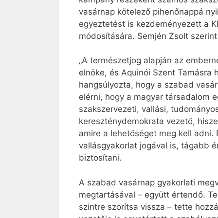
vasárnap kötelező pihenőnappá nyil
egyeztetést is kezdeményezett a K
módosítására. Semjén Zsolt szerint 
„A természetjog alapján az embern
elnöke, és Aquinói Szent Tamásra 
hangsúlyozta, hogy a szabad vasárn
elérni, hogy a magyar társadalom e
szakszervezeti, vallási, tudományo
kereszténydemokrata vezető, hisze
amire a lehetőséget meg kell adni.
vallásgyakorlat jogával is, tágabb 
biztosítani.
A szabad vasárnap gyakorlati megva
megtartásával – együtt értendő. Te
szintre szorítsa vissza – tette h