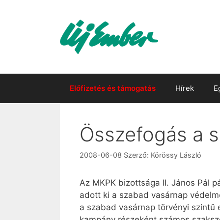
Kilépés
a
tartalomba
Előfizetés és támogatás
Hírek
E
Összefogás a s
2008-06-08
Szerző:
Körössy László
Az MKPK bizottsága II. János Pál pá
adott ki a szabad vasárnap védelm
a szabad vasárnap törvényi szintű 
kampány részeként számos szaksze