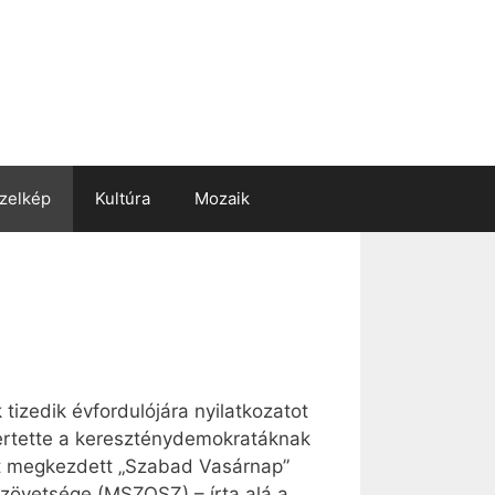
zelkép
Kultúra
Mozaik
tizedik évfordulójára nyilatkozatot
ertette a kereszténydemokratáknak
őtt megkezdett „Szabad Vasárnap”
övetsége (MSZOSZ) – írta alá a