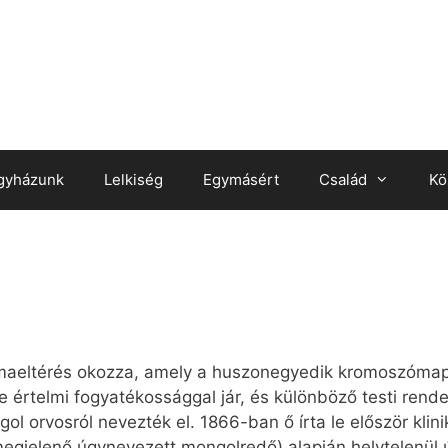
gyházunk
Lelkiség
Egymásért
Család
Kö
eltérés okozza, amely a huszonegyedik kromoszómapár 
értelmi fogyatékossággal jár, és különböző testi rende
orvosról nevezték el. 1866-ban ő írta le először klinik
gjelenő úgynevezett mongolredő) alapján helytelenül 