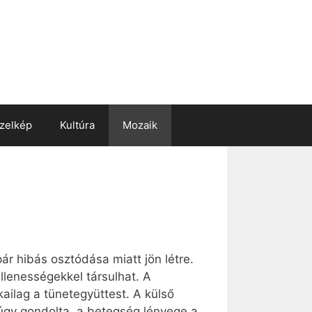
zelkép
Kultúra
Mozaik
hibás osztódása miatt jön létre.
llenességekkel társulhat. A
ailag a tünetegyüttest. A külső
úgy gondolta, a betegség lényege a