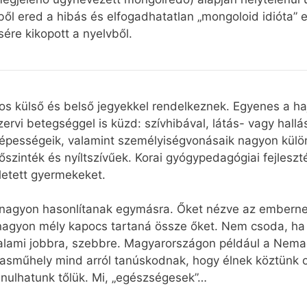
ből ered a hibás és elfogadhatatlan „mongoloid idióta”
ére kikopott a nyelvből.
külső és belső jegyekkel rendelkeznek. Egyenes a haju
rvi betegséggel is küzd: szívhibával, látás- vagy hallá
képességeik, valamint személyiségvonásaik nagyon külö
őszinték és nyíltszívűek. Korai gyógypedagógiai fejlesz
letett gyermekeket.
 nagyon hasonlítanak egymásra. Őket nézve az emberne
 nagyon mély kapocs tartaná össze őket. Nem csoda, ha 
valami jobbra, szebbre. Magyarországon például a Nema
sműhely mind arról tanúskodnak, hogy élnek köztünk o
anulhatunk tőlük. Mi, „egészségesek”…