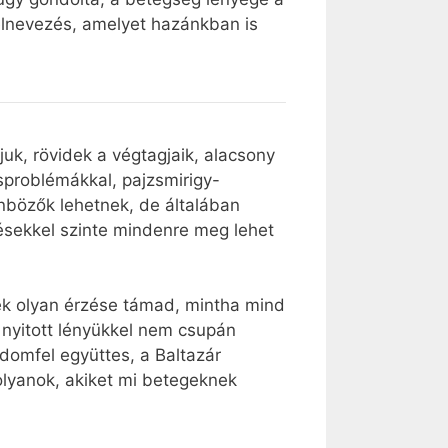
 elnevezés, amelyet hazánkban is
k, rövidek a végtagjaik, alacsony
sproblémákkal, pajzsmirigy-
nbözők lehetnek, de általában
tésekkel szinte mindenre meg lehet
k olyan érzése támad, mintha mind
nyitott lényükkel nem csupán
domfel együttes, a Baltazár
lyanok, akiket mi betegeknek