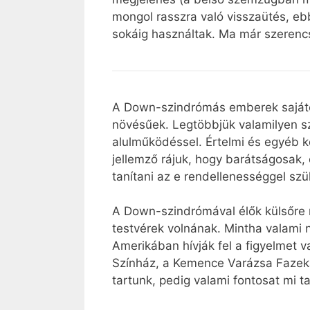
mongol rasszra való visszaütés, eb
sokáig használtak. Ma már szerencs
A Down-szindrómás emberek sajátos 
növésűek. Legtöbbjük valamilyen sze
alulműködéssel. Értelmi és egyéb 
jellemző rájuk, hogy barátságosak, 
tanítani az e rendellenességgel szü
A Down-szindrómával élők külsőre
testvérek volnának. Mintha valami
Amerikában hívják fel a figyelmet 
Színház, a Kemence Varázsa Fazeka
tartunk, pedig valami fontosat mi t