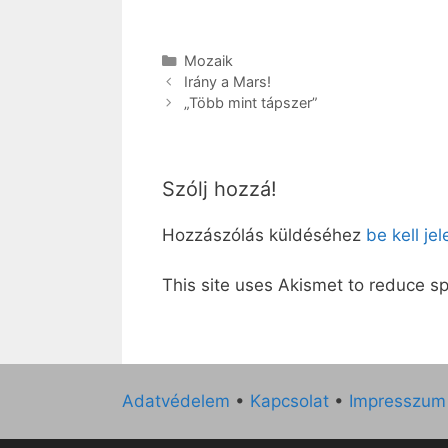
Kategória
Mozaik
Irány a Mars!
„Több mint tápszer”
Szólj hozzá!
Hozzászólás küldéséhez
be kell je
This site uses Akismet to reduce 
Adatvédelem
•
Kapcsolat
•
Impresszum