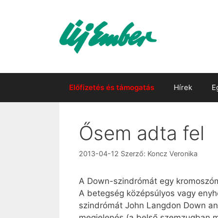
Kilépés
a
tartalomba
Előfizetés és támogatás
Hírek
E
Ősem adta fel
2013-04-12
Szerző:
Koncz Veronika
A Down-szindrómát egy kromoszóma
A betegség középsúlyos vagy enyhe 
szindrómát John Langdon Down angol 
megjelenés (a belső szemzugban me