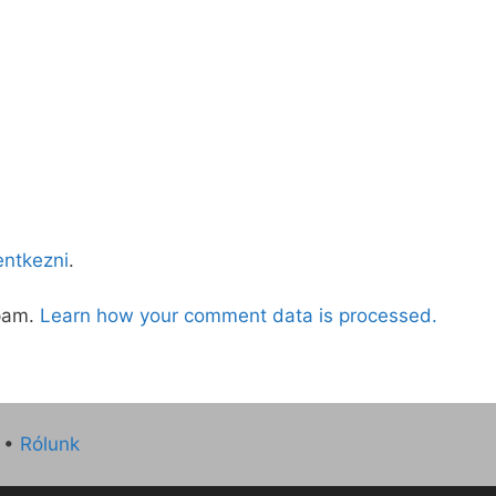
lentkezni
.
spam.
Learn how your comment data is processed.
•
Rólunk