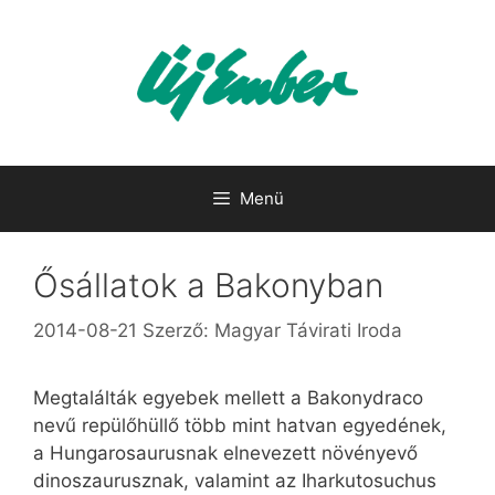
Kilépés
a
tartalomba
Menü
Ősállatok a Bakonyban
2014-08-21
Szerző:
Magyar Távirati Iroda
Megtalálták egyebek mellett a Bakonydraco
nevű repülőhüllő több mint hatvan egyedének,
a Hungarosaurusnak elnevezett növényevő
dinoszaurusznak, valamint az Iharkutosuchus