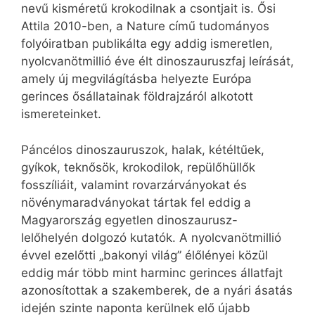
nevű kisméretű krokodilnak a csontjait is. Ősi
Attila 2010-ben, a Nature című tudományos
folyóiratban publikálta egy addig ismeretlen,
nyolcvanötmillió éve élt dinoszauruszfaj leírását,
amely új megvilágításba helyezte Európa
gerinces ősállatainak földrajzáról alkotott
ismereteinket.
Páncélos dinoszauruszok, halak, kétéltűek,
gyíkok, teknősök, krokodilok, repülőhüllők
fosszíliáit, valamint rovarzárványokat és
növénymaradványokat tártak fel eddig a
Magyarország egyetlen dinoszaurusz-
lelőhelyén dolgozó kutatók. A nyolcvanötmillió
évvel ezelőtti „bakonyi világ” élőlényei közül
eddig már több mint harminc gerinces állatfajt
azonosítottak a szakemberek, de a nyári ásatás
idején szinte naponta kerülnek elő újabb