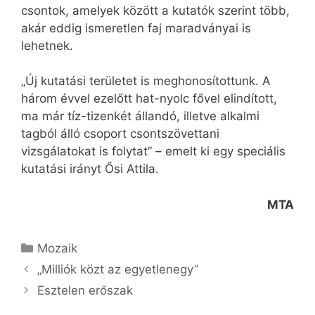
csontok, amelyek között a kutatók szerint több,
akár eddig ismeretlen faj maradványai is
lehetnek.
„Új kutatási területet is meghonosítottunk. A
három évvel ezelőtt hat-nyolc fővel elindított,
ma már tíz-tizenkét állandó, illetve alkalmi
tagból álló csoport csontszövettani
vizsgálatokat is folytat” – emelt ki egy speciális
kutatási irányt Ősi Attila.
MTA
Kategória
Mozaik
„Milliók közt az egyetlenegy”
Esztelen erőszak