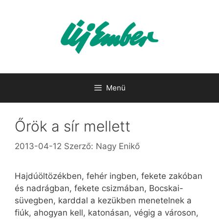
Kilépés
a
tartalomba
Menü
Őrök a sír mellett
2013-04-12
Szerző:
Nagy Enikő
Hajdúöltözékben, fehér ingben, fekete zakóban
és nadrágban, fekete csizmában, Bocskai-
süvegben, karddal a kezükben menetelnek a
fiúk, ahogyan kell, katonásan, végig a városon,