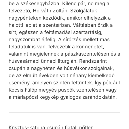
be a székesegyházba. Kilenc pár, no meg a
felvezető, Horváth Zoltán. Szolgálatuk
nagypénteken kezdődik, amikor elhelyezik a
halotti leplet a szentsírban. Váltásban őrzik a
sírt, egészen a feltámadási szertartásig,
nagyszombat éjfélig. A sírőrzés mellett más
feladatuk is van: felvezetik a körmenetet,
valamint megjelennek a pászkaszentelésen és a
húsvasárnapi ünnepi liturgián. Rendszerint
csupán a nagyhéten és húsvétkor szolgálnak,
de az elmúlt években volt néhány kiemelkedő
esemény, amelyen szintén feltűntek. Így például
Kocsis Fülöp megyés püspök szentelésén vagy
a máriapócsi kegykép gyalogos zarándoklatán.
Krisztus-katona csupán fiatal, nőtlen,