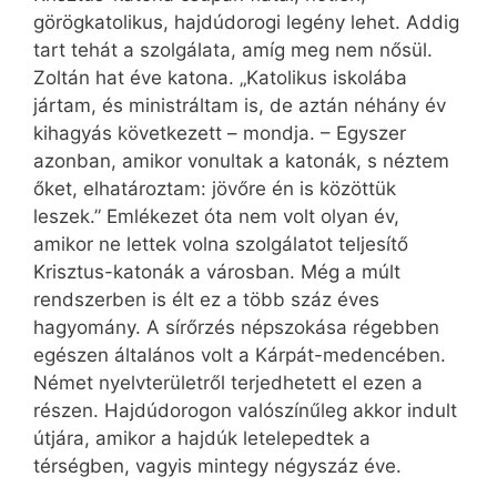
görögkatolikus, hajdúdorogi legény lehet. Addig
tart tehát a szolgálata, amíg meg nem nősül.
Zoltán hat éve katona. „Katolikus iskolába
jártam, és ministráltam is, de aztán néhány év
kihagyás következett – mondja. – Egyszer
azonban, amikor vonultak a katonák, s néztem
őket, elhatároztam: jövőre én is közöttük
leszek.” Emlékezet óta nem volt olyan év,
amikor ne lettek volna szolgálatot teljesítő
Krisztus-katonák a városban. Még a múlt
rendszerben is élt ez a több száz éves
hagyomány. A sírőrzés népszokása régebben
egészen általános volt a Kárpát-medencében.
Német nyelvterületről terjedhetett el ezen a
részen. Hajdúdorogon valószínűleg akkor indult
útjára, amikor a hajdúk letelepedtek a
térségben, vagyis mintegy négyszáz éve.