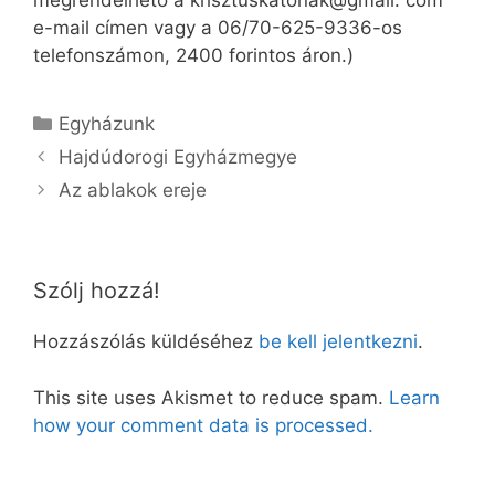
megrendelhető a krisztuskatonak@gmail. com
e-mail címen vagy a 06/70-625-9336-os
telefonszámon, 2400 forintos áron.)
Kategória
Egyházunk
Hajdúdorogi Egyházmegye
Az ablakok ereje
Szólj hozzá!
Hozzászólás küldéséhez
be kell jelentkezni
.
This site uses Akismet to reduce spam.
Learn
how your comment data is processed.