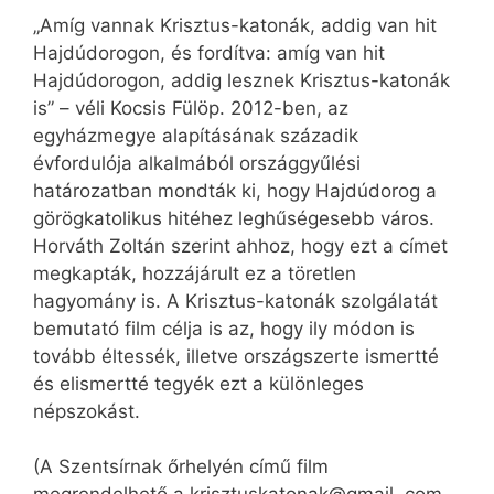
„Amíg vannak Krisztus-katonák, addig van hit
Hajdúdorogon, és fordítva: amíg van hit
Hajdúdorogon, addig lesznek Krisztus-katonák
is” – véli Kocsis Fülöp. 2012-ben, az
egyházmegye alapításának századik
évfordulója alkalmából országgyűlési
határozatban mondták ki, hogy Hajdúdorog a
görögkatolikus hitéhez leghűségesebb város.
Horváth Zoltán szerint ahhoz, hogy ezt a címet
megkapták, hozzájárult ez a töretlen
hagyomány is. A Krisztus-katonák szolgálatát
bemutató film célja is az, hogy ily módon is
tovább éltessék, illetve országszerte ismertté
és elismertté tegyék ezt a különleges
népszokást.
(A Szentsírnak őrhelyén című film