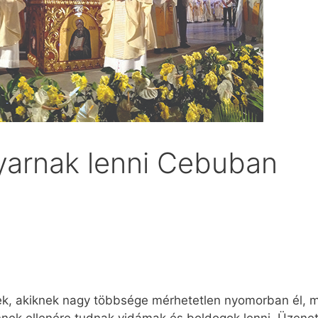
gyarnak lenni Cebuban
ek, akiknek nagy többsége mérhetetlen nyomorban él, 