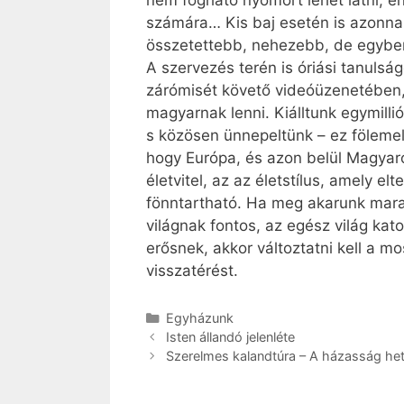
nem fogható nyomort lehet látni, e
számára… Kis baj esetén is azonnal
összetettebb, nehezebb, de egyben
A szervezés terén is óriási tanulsá
zárómisét követő videóüzenetében, 
magyarnak lenni. Kiálltunk egymilli
s közösen ünnepeltünk – ez fölemelő
hogy Európa, és azon belül Magyar
életvitel, az az életstílus, amely 
fönntartható. Ha meg akarunk mar
világnak fontos, az egész világ kat
erősnek, akkor változtatni kell a m
visszatérést.
Kategória
Egyházunk
Isten állandó jelenléte
Szerelmes kalandtúra – A házasság he