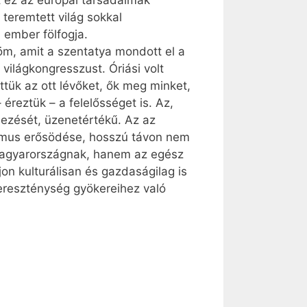
t ez az európai társadalmak
teremtett világ sokkal
 ember fölfogja.
röm, amit a szentatya mondott el a
ilágkongresszust. Óriási volt
ttük az ott lévőket, ők meg minket,
éreztük – a felelősséget is. Az,
ezését, üzenetértékű. Az az
lizmus erősödése, hosszú távon nem
Magyarországnak, hanem az egész
on kulturálisan és gazdaságilag is
kereszténység gyökereihez való