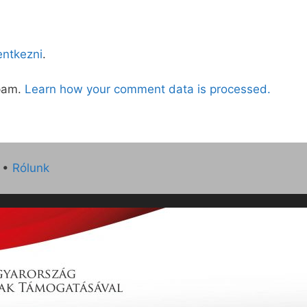
lentkezni
.
spam.
Learn how your comment data is processed.
•
Rólunk