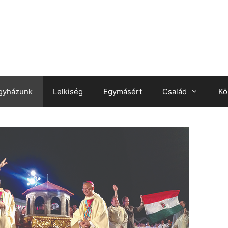
gyházunk
Lelkiség
Egymásért
Család
Kö