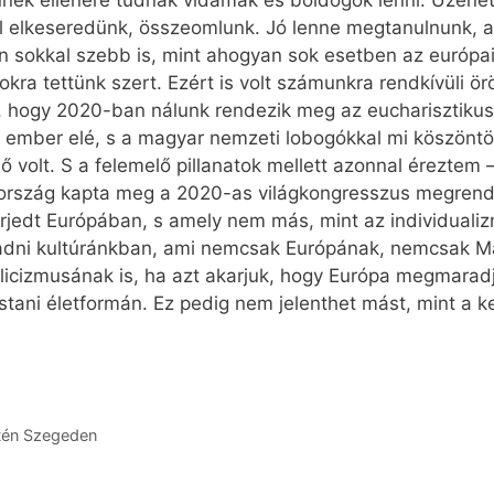
nnek ellenére tudnak vidámak és boldogok lenni. Üzene
 elkeseredünk, összeomlunk. Jó lenne megtanulnunk, a 
 sokkal szebb is, mint ahogyan sok esetben az európai
gokra tettünk szert. Ezért is volt számunkra rendkívüli ö
hogy 2020-ban nálunk rendezik meg az eucharisztikus v
ó ember elé, s a magyar nemzeti lobogókkal mi köszöntö
 volt. S a felemelő pillanatok mellett azonnal éreztem – 
ország kapta meg a 2020-as világkongresszus megrend
elterjedt Európában, s amely nem más, mint az individua
adni kultúránkban, ami nemcsak Európának, nemcsak 
olicizmusának is, ha azt akarjuk, hogy Európa megmaradj
ostani életformán. Ez pedig nem jelenthet mást, mint a 
tén Szegeden