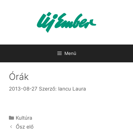
Kilépés
a
tartalomba
Menü
Órák
2013-08-27
Szerző:
Iancu Laura
Kategória
Kultúra
Ősz elő