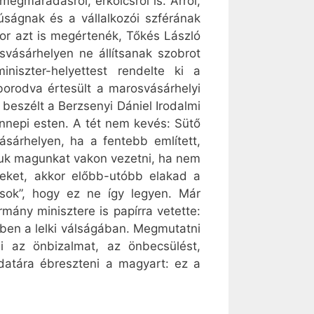
egmaradásról, erkölcsről is. Arról,
ságnak és a vállalkozói szférának
kkor azt is megértenék, Tőkés László
svásárhelyen ne állítsanak szobrot
iszter-helyettest rendelte ki a
borodva értesült a marosvásárhelyi
 beszélt a Berzsenyi Dániel Irodalmi
nnepi esten. A tét nem kevés: Sütő
sárhelyen, ha a fentebb említett,
yjuk magunkat vakon vezetni, ha nem
eket, akkor előbb-utóbb elakad a
osok”, hogy ez ne így legyen. Már
ány minisztere is papírra vetette:
ben a lelki válságában. Megmutatni
i az önbizalmat, az önbecsülést,
udatára ébreszteni a magyart: ez a