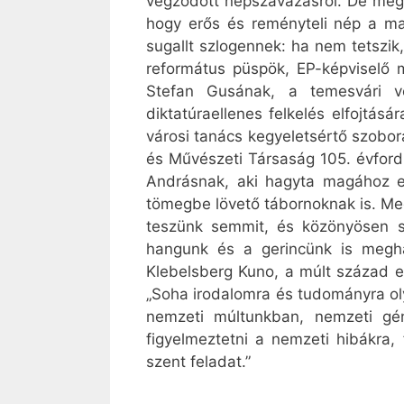
végződött népszavazásról. De megos
hogy erős és reményteli nép a ma
sugallt szlogennek: ha nem tetszik,
református püspök, EP-képviselő m
Stefan Gusának, a temesvári vé
diktatúraellenes felkelés elfojtá
városi tanács kegyeletsértő szoborá
és Művészeti Társaság 105. évford
Andrásnak, aki hagyta magához en
tömegbe lövető tábornoknak is. Meg
teszünk semmit, és közönyösen s
hangunk és a gerincünk is meghaj
Klebelsberg Kuno, a múlt század e
„Soha irodalomra és tudományra ol
nemzeti múltunkban, nemzeti gén
figyelmeztetni a nemzeti hibákra,
szent feladat.”