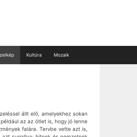
zelkép
Kultúra
Mozaik
eléssel állt elő, amelyekhez sokan
éldául az az ötlet is, hogy jó lenne
mények falára. Tervbe vette azt is,
 azt sugallva: hitnek és nemzetnek