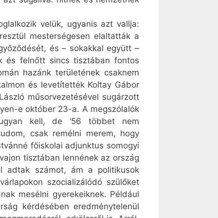
lalkozik velük, ugyanis azt vallja:
resztül mesterségesen elaltatták a
győződését, és – sokakkal együtt –
 és felnőtt sincs tisztában fontos
yomán hazánk területének csaknem
kalmon és levetítették Koltay Gábor
 László műsorvezetésével sugárzott
egyen-e október 23-a. A megszólalók
 ugyan kell, de ‘56 többet nem
 tudom, csak remélni merem, hogy
stvánné főiskolai adjunktus somogyi
 vajon tisztában lennének az ország
ől adtak számot, ám a politikusok
várlapokon szocializálódó szülőket
nak mesélni gyerekeiknek. Például
gárság kérdésében eredménytelenül