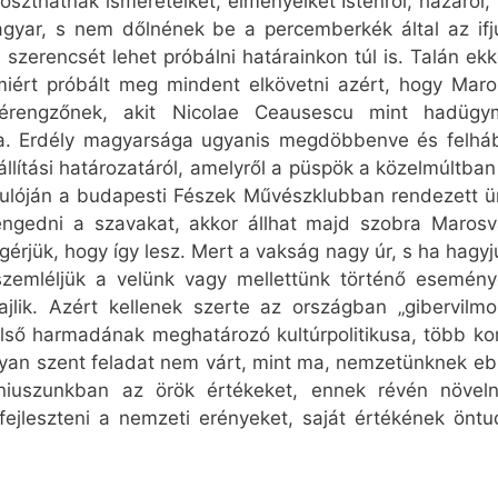
zthatnák ismereteiket, élményeiket Istenről, hazáról, m
gyar, s nem dőlnének be a percemberkék által az ifjú
 szerencsét lehet próbálni határainkon túl is. Talán e
iért próbált meg mindent elkövetni azért, hogy Maro
rengzőnek, akit Nicolae Ceausescu mint hadügymin
sára. Erdély magyarsága ugyanis megdöbbenve és felhá
llítási határozatáról, amelyről a püspök a közelmúltban
ulóján a budapesti Fészek Művészklubban rendezett ü
gedni a szavakat, akkor állhat majd szobra Marosvá
érjük, hogy így lesz. Mert a vakság nagy úr, s ha hag
zemléljük a velünk vagy mellettünk történő esemény
lik. Azért kellenek szerte az országban „gibervilm
lső harmadának meghatározó kultúrpolitikusa, több korm
yan szent feladat nem várt, mint ma, nemzetünknek eb
iuszunkban az örök értékeket, ennek révén növeln
 fejleszteni a nemzeti erényeket, saját értékének önt