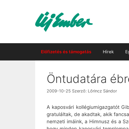
Kilépés
a
tartalomba
Előfizetés és támogatás
Hírek
E
Öntudatára ébr
2009-10-25
Szerző:
Lőrincz Sándor
A kaposvári kollégiumigazgatót Gi
gratuláltak, de akadtak, akik fancs
nemzeti imáink, a Himnusz és a Szó
hogy minden kaposvári templomnak 