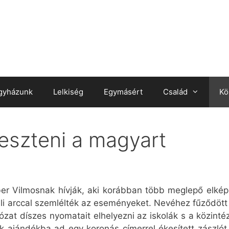
gyházunk
Lelkiség
Egymásért
Család
Kö
eszteni a magyart
ber Vilmosnak hívják, aki korábban több meglepő elképz
ali arccal szemlélték az eseményeket. Nevéhez fűződött p
zat díszes nyomatait elhelyezni az iskolák s a közintéz
ajándékba ad egy koronás címerrel ékesített zászlót,