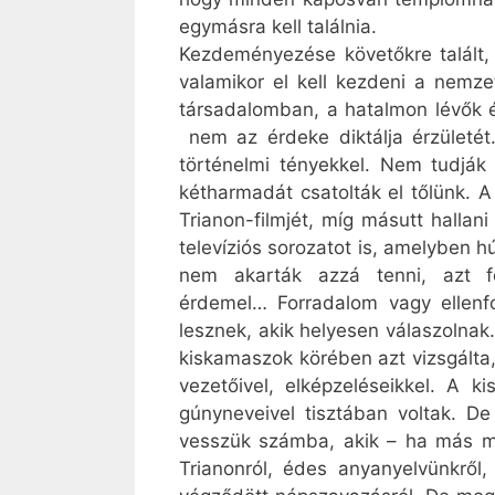
egymásra kell találnia.
Kezdeményezése követőkre talált, ő
valamikor el kell kezdeni a nemze
társadalomban, a hatalmon lévők é
nem az érdeke diktálja érzületét.
történelmi tényekkel. Nem tudjá
kétharmadát csatolták el tőlünk. A
Trianon-filmjét, míg másutt halla
televíziós sorozatot is, amelyben 
nem akarták azzá tenni, azt f
érdemel… Forradalom vagy ellenf
lesznek, akik helyesen válaszolnak
kiskamaszok körében azt vizsgálta,
vezetőivel, elképzeléseikkel. A 
gúnyneveivel tisztában voltak. De
vesszük számba, akik – ha más mé
Trianonról, édes anyanyelvünkről