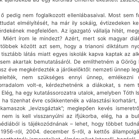
 pedig nem foglalkozott ellenlábasaival. Most sem fog
ttudat elmélyítését, ha már ily sokáig, évtizedeken ke
rdekének megfelelően. Az igazgató vállalja hitét, meg
 Miért írom le mindezt? Azért, mert sok magyar diák
k többek között azt sem, hogy a trianoni diktátum n
 tisztább látás miatt egyes iskolák kapva kaptak az al
ni sem akartak bemutatásáról. De említhetném a Görög
húsz éve megkérdezték a járókelőktől: nemzeti ünnep l
elelték, nem szükséges ennyi ünnep, emlékezni
orradalom volt-e, kérdezhetnénk a diákokat, s nem
. Elég, ha egy kutatássorozatra utalok, amelyben Tóth I
 ha tizenhat évre csökkentenék a választási korhatárt,
kiskamaszok „levizsgáztak”; meglepően kevés ismeretr
 nem is kell visszanyúlni az ifjúkorba, elég, ha a bul
diából is tájékozódnának – lehet, hogy többet tudná
, 1956-ról, 2004. december 5-ről, a kettős állampol