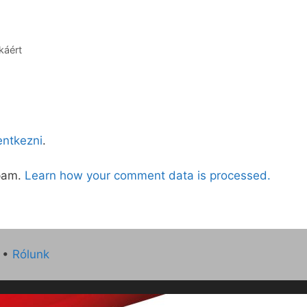
káért
lentkezni
.
spam.
Learn how your comment data is processed.
•
Rólunk