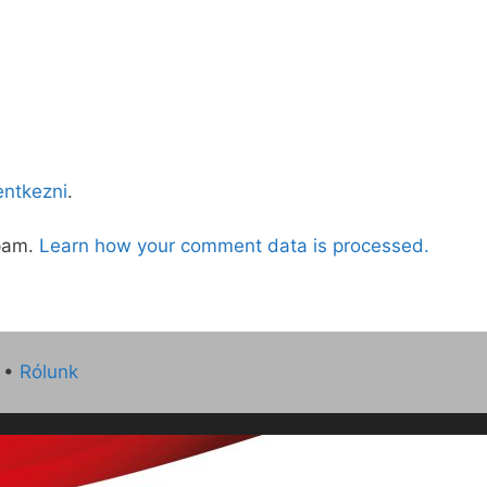
lentkezni
.
spam.
Learn how your comment data is processed.
•
Rólunk