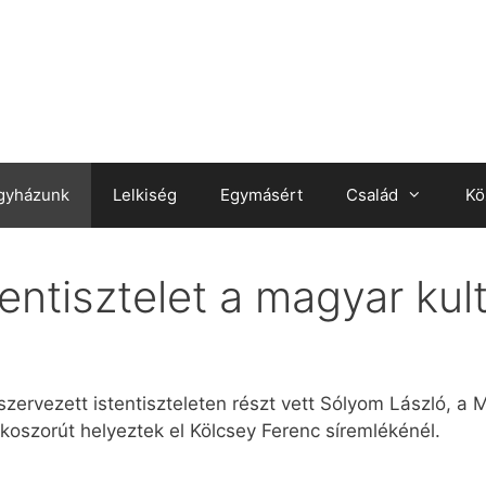
gyházunk
Lelkiség
Egymásért
Család
Kö
ntisztelet a magyar kul
zervezett istentiszteleten részt vett Sólyom László, a 
koszorút helyeztek el Kölcsey Ferenc síremlékénél.