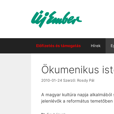
Kilépés
a
tartalomba
Előfizetés és támogatás
Hírek
E
Ökumenikus iste
2010-01-24
Szerző:
Rosdy Pál
A magyar kultúra napja alkalmából s
jelenlévők a református temetőben 