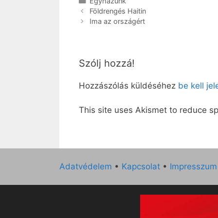
Kategória
Egyházunk
Földrengés Haitin
Ima az országért
Szólj hozzá!
Hozzászólás küldéséhez
be kell je
This site uses Akismet to reduce 
Adatvédelem
•
Kapcsolat
•
Impresszum