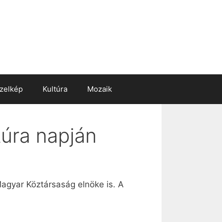
zelkép
Kultúra
Mozaik
túra napján
Magyar Köztársaság elnöke is. A