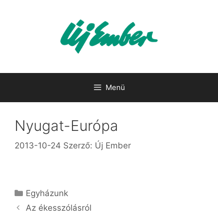
Kilépés
a
tartalomba
Menü
Nyugat-Európa
2013-10-24
Szerző:
Új Ember
Kategória
Egyházunk
Az ékesszólásról