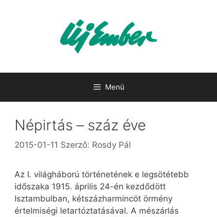
Kilépés
a
tartalomba
Menü
Népirtás – száz éve
2015-01-11
Szerző:
Rosdy Pál
Az I. világháború történetének e legsötétebb
időszaka 1915. április 24-én kezdődött
Isztambulban, kétszázharmincöt örmény
értelmiségi letartóztatásával. A mészárlás