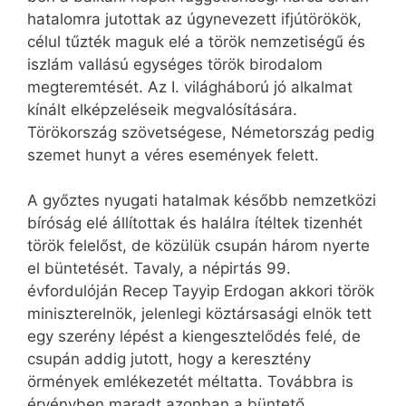
hatalomra jutottak az úgynevezett ifjútörökök,
célul tűzték maguk elé a török nemzetiségű és
iszlám vallású egységes török birodalom
megteremtését. Az I. világháború jó alkalmat
kínált elképzeléseik megvalósítására.
Törökország szövetségese, Németország pedig
szemet hunyt a véres események felett.
A győztes nyugati hatalmak később nemzetközi
bíróság elé állítottak és halálra ítéltek tizenhét
török felelőst, de közülük csupán három nyerte
el büntetését. Tavaly, a népirtás 99.
évfordulóján Recep Tayyip Erdogan akkori török
miniszterelnök, jelenlegi köztársasági elnök tett
egy szerény lépést a kiengesztelődés felé, de
csupán addig jutott, hogy a keresztény
örmények emlékezetét méltatta. Továbbra is
érvényben maradt azonban a büntető