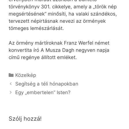
törvénykönyv 301. cikkelye, amely a „török nép
megsértésének” minősíti, ha valaki szándékos,
tervezett népirtásnak nevezi az örmények
tömeges lemészárlását.
Az örmény mártíroknak Franz Werfel német
konvertita író A Musza Dagh negyven napja
című regénye állított emléket.
Kategória
Közelkép
Segítség a téli hónapokban
Egy „embertelen” Isten?
Szólj hozzá!