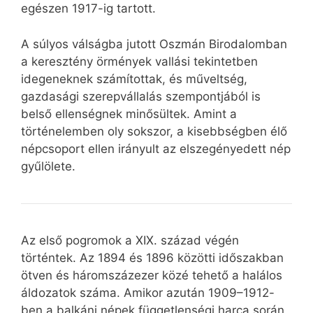
egészen 1917-ig tartott.
A súlyos válságba jutott Oszmán Birodalomban
a keresztény örmények vallási tekintetben
idegeneknek számítottak, és műveltség,
gazdasági szerepvállalás szempontjából is
belső ellenségnek minősültek. Amint a
történelemben oly sokszor, a kisebbségben élő
népcsoport ellen irányult az elszegényedett nép
gyűlölete.
Az első pogromok a XIX. század végén
történtek. Az 1894 és 1896 közötti időszakban
ötven és háromszázezer közé tehető a halálos
áldozatok száma. Amikor azután 1909–1912-
ben a balkáni népek függetlenségi harca során