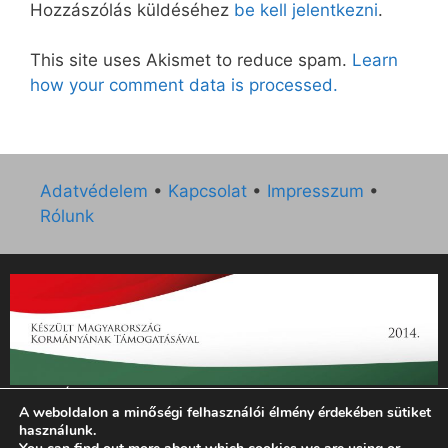
Hozzászólás küldéséhez
be kell jelentkezni
.
This site uses Akismet to reduce spam.
Learn
how your comment data is processed.
Adatvédelem
•
Kapcsolat
•
Impresszum
•
Rólunk
„Az Új Ember katolikus hetilap 2014. évi működésének
A weboldalon a minőségi felhasználói élmény érdekében sütiket
támogatását az EGYH-KCP-14-P-0121 sz. támogatási
használunk.
szerződés keretében 3 000 000 Ft összegben támogatta az