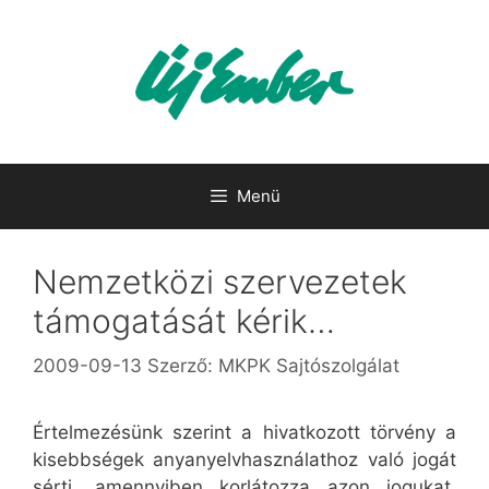
Kilépés
a
tartalomba
Menü
Nemzetközi szervezetek
támogatását kérik…
2009-09-13
Szerző:
MKPK Sajtószolgálat
Értelmezésünk szerint a hivatkozott törvény a
kisebbségek anyanyelvhasználathoz való jogát
sérti, amennyiben korlátozza azon jogukat,