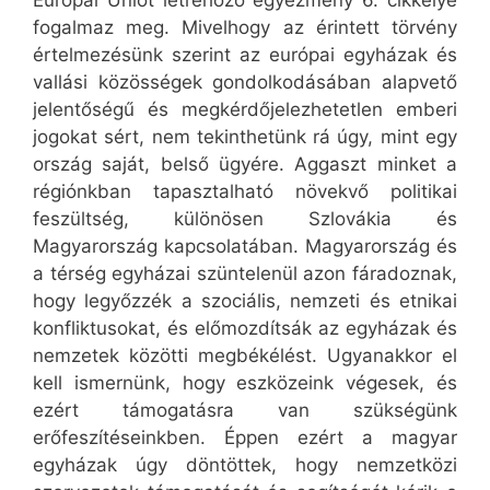
Európai Uniót létrehozó egyezmény 6. cikkelye
fogalmaz meg. Mivelhogy az érintett törvény
értelmezésünk szerint az európai egyházak és
vallási közösségek gondolkodásában alapvető
jelentőségű és megkérdőjelezhetetlen emberi
jogokat sért, nem tekinthetünk rá úgy, mint egy
ország saját, belső ügyére. Aggaszt minket a
régiónkban tapasztalható növekvő politikai
feszültség, különösen Szlovákia és
Magyarország kapcsolatában. Magyarország és
a térség egyházai szüntelenül azon fáradoznak,
hogy legyőzzék a szociális, nemzeti és etnikai
konfliktusokat, és előmozdítsák az egyházak és
nemzetek közötti megbékélést. Ugyanakkor el
kell ismernünk, hogy eszközeink végesek, és
ezért támogatásra van szükségünk
erőfeszítéseinkben. Éppen ezért a magyar
egyházak úgy döntöttek, hogy nemzetközi