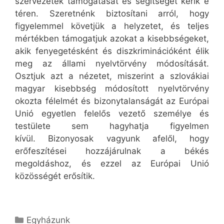
szervezetek támogatását és segítségét kérik e
téren. Szeretnénk biztosítani arról, hogy
figyelemmel követjük a helyzetet, és teljes
mértékben támogatjuk azokat a kisebbségeket,
akik fenyegetésként és diszkriminációként élik
meg az állami nyelvtörvény módosítását.
Osztjuk azt a nézetet, miszerint a szlovákiai
magyar kisebbség módosított nyelvtörvény
okozta félelmét és bizonytalanságát az Európai
Unió egyetlen felelős vezető személye és
testülete sem hagyhatja figyelmen
kívül. Bizonyosak vagyunk afelől, hogy
erőfeszítései hozzájárulnak a békés
megoldáshoz, és ezzel az Európai Unió
közösségét erősítik.
Kategória
Egyházunk