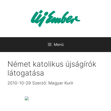
Kilépés
a
tartalomba
Menü
Német katolikus újságírók
látogatása
2010-10-29
Szerző:
Magyar Kurír