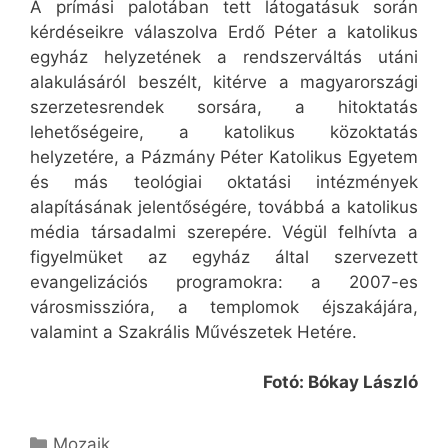
A prímási palotában tett látogatásuk során
kérdéseikre válaszolva Erdő Péter a katolikus
egyház helyzetének a rendszerváltás utáni
alakulásáról beszélt, kitérve a magyarországi
szerzetesrendek sorsára, a hitoktatás
lehetőségeire, a katolikus közoktatás
helyzetére, a Pázmány Péter Katolikus Egyetem
és más teológiai oktatási intézmények
alapításának jelentőségére, továbbá a katolikus
média társadalmi szerepére. Végül felhívta a
figyelmüket az egyház által szervezett
evangelizációs programokra: a 2007-es
városmisszióra, a templomok éjszakájára,
valamint a Szakrális Művészetek Hetére.
Fotó: Bókay László
Kategória
Mozaik