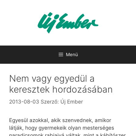
Kilépés
a
tartalomba
Menü
Nem vagy egyedül a
keresztek hordozásában
2013-08-03
Szerző:
Új Ember
Egyesül azokkal, akik szenvednek, amikor
látják, hogy gyermekeik olyan mesterséges
paradicsomok rabjaivá váltak, mint a kábítószer.