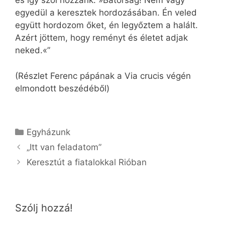
és így szól hozzánk: »Bátorság! Nem vagy
egyedül a keresztek hordozásában. Én veled
együtt hordozom őket, én legyőztem a halált.
Azért jöttem, hogy reményt és életet adjak
neked.«”
(Részlet Ferenc pápának a Via crucis végén
elmondott beszédéből)
Kategória
Egyházunk
„Itt van feladatom”
Keresztút a fiatalokkal Rióban
Szólj hozzá!