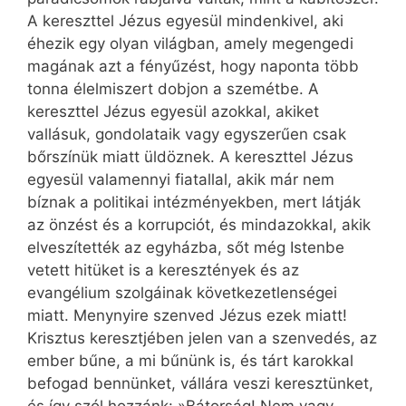
A kereszttel Jézus egyesül mindenkivel, aki
éhezik egy olyan világban, amely megengedi
magának azt a fényűzést, hogy naponta több
tonna élelmiszert dobjon a szemétbe. A
kereszttel Jézus egyesül azokkal, akiket
vallásuk, gondolataik vagy egyszerűen csak
bőrszínük miatt üldöznek. A kereszttel Jézus
egyesül valamennyi fiatallal, akik már nem
bíznak a politikai intézményekben, mert látják
az önzést és a korrupciót, és mindazokkal, akik
elveszítették az egyházba, sőt még Istenbe
vetett hitüket is a keresztények és az
evangélium szolgáinak következetlenségei
miatt. Menynyire szenved Jézus ezek miatt!
Krisztus keresztjében jelen van a szenvedés, az
ember bűne, a mi bűnünk is, és tárt karokkal
befogad bennünket, vállára veszi keresztünket,