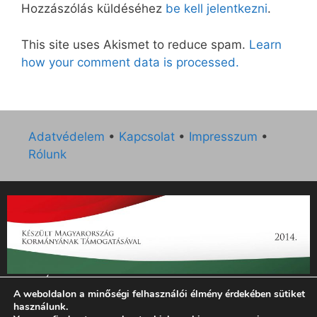
Hozzászólás küldéséhez
be kell jelentkezni
.
This site uses Akismet to reduce spam.
Learn
how your comment data is processed.
Adatvédelem
•
Kapcsolat
•
Impresszum
•
Rólunk
„Az Új Ember katolikus hetilap 2014. évi működésének
A weboldalon a minőségi felhasználói élmény érdekében sütiket
támogatását az EGYH-KCP-14-P-0121 sz. támogatási
használunk.
szerződés keretében 3 000 000 Ft összegben támogatta az