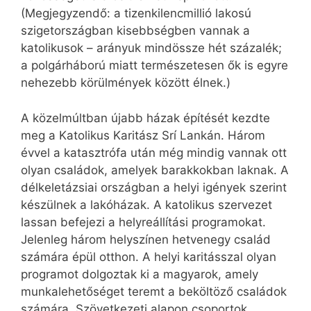
(Megjegyzendő: a tizenkilencmillió lakosú
szigetországban kisebbségben vannak a
katolikusok – arányuk mindössze hét százalék;
a polgárháború miatt természetesen ők is egyre
nehezebb körülmények között élnek.)
A közelmúltban újabb házak építését kezdte
meg a Katolikus Karitász Srí Lankán. Három
évvel a katasztrófa után még mindig vannak ott
olyan családok, amelyek barakkokban laknak. A
délkeletázsiai országban a helyi igények szerint
készülnek a lakóházak. A katolikus szervezet
lassan befejezi a helyreállítási programokat.
Jelenleg három helyszínen hetvenegy család
számára épül otthon. A helyi karitásszal olyan
programot dolgoztak ki a magyarok, amely
munkalehetőséget teremt a beköltöző családok
számára. Szövetkezeti alapon csoportok