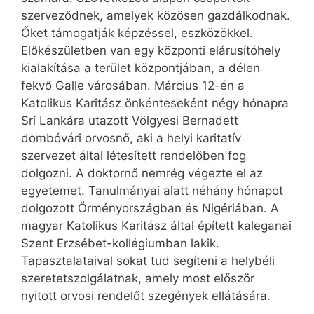
szerveződnek, amelyek közösen gazdálkodnak.
Őket támogatják képzéssel, eszközökkel.
Előkészületben van egy központi elárusítóhely
kialakítása a terület központjában, a délen
fekvő Galle városában. Március 12-én a
Katolikus Karitász önkénteseként négy hónapra
Srí Lankára utazott Völgyesi Bernadett
dombóvári orvosnő, aki a helyi karitatív
szervezet által létesített rendelőben fog
dolgozni. A doktornő nemrég végezte el az
egyetemet. Tanulmányai alatt néhány hónapot
dolgozott Örményországban és Nigériában. A
magyar Katolikus Karitász által épített kaleganai
Szent Erzsébet-kollégiumban lakik.
Tapasztalataival sokat tud segíteni a helybéli
szeretetszolgálatnak, amely most először
nyitott orvosi rendelőt szegények ellátására.