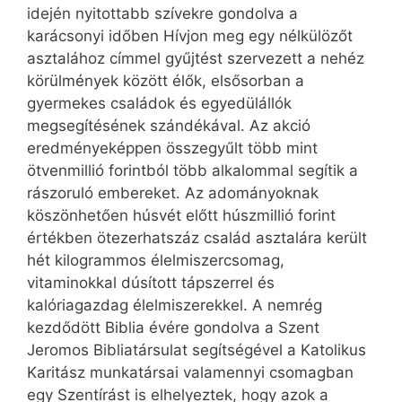
idején nyitottabb szívekre gondolva a
karácsonyi időben Hívjon meg egy nélkülözőt
asztalához címmel gyűjtést szervezett a nehéz
körülmények között élők, elsősorban a
gyermekes családok és egyedülállók
megsegítésének szándékával. Az akció
eredményeképpen összegyűlt több mint
ötvenmillió forintból több alkalommal segítik a
rászoruló embereket. Az adományoknak
köszönhetően húsvét előtt húszmillió forint
értékben ötezerhatszáz család asztalára került
hét kilogrammos élelmiszercsomag,
vitaminokkal dúsított tápszerrel és
kalóriagazdag élelmiszerekkel. A nemrég
kezdődött Biblia évére gondolva a Szent
Jeromos Bibliatársulat segítségével a Katolikus
Karitász munkatársai valamennyi csomagban
egy Szentírást is elhelyeztek, hogy azok a