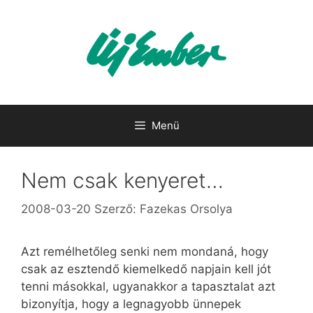
Kilépés
a
tartalomba
Menü
Nem csak kenyeret…
2008-03-20
Szerző:
Fazekas Orsolya
Azt remélhetőleg senki nem mondaná, hogy
csak az esztendő kiemelkedő napjain kell jót
tenni másokkal, ugyanakkor a tapasztalat azt
bizonyítja, hogy a legnagyobb ünnepek