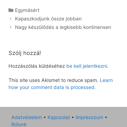
Kategória
Egymásért
Kapaszkodjunk össze jobban
Nagy készülődés a legkisebb kontinensen
Szólj hozzá!
Hozzászólás küldéséhez
be kell jelentkezni
.
This site uses Akismet to reduce spam.
Learn
how your comment data is processed.
Adatvédelem
•
Kapcsolat
•
Impresszum
•
Rólunk