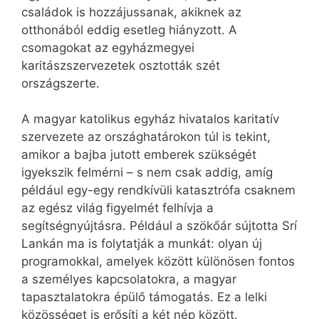
családok is hozzájussanak, akiknek az
otthonából eddig esetleg hiányzott. A
csomagokat az egyházmegyei
karitászszervezetek osztották szét
országszerte.
A magyar katolikus egyház hivatalos karitatív
szervezete az országhatárokon túl is tekint,
amikor a bajba jutott emberek szükségét
igyekszik felmérni – s nem csak addig, amíg
például egy-egy rendkívüli katasztrófa csaknem
az egész világ figyelmét felhívja a
segítségnyújtásra. Például a szökőár sújtotta Srí
Lankán ma is folytatják a munkát: olyan új
programokkal, amelyek között különösen fontos
a személyes kapcsolatokra, a magyar
tapasztalatokra épülő támogatás. Ez a lelki
közösséget is erősíti a két nép között.