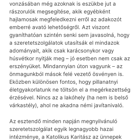
vonzásában még azoknak is eszükbe jut a
rászorulók megsegítése, akik egyébként
hajlamosak megfeledkezni erről az adakozót
emberré avató lehetőségről. Azt viszont
gyaníthatóan szintén senki sem javasolná, hogy
a szeretetszolgálatok utasítsák el mindazok
adományait, akik csak karácsonykor vagy
húsvétkor nyitják meg – jó esetben nem csak az
erszényüket. Mindannyian úton vagyunk – az
önmagunkból mások felé vezető ösvényen is.
Eközben különösen fontos, hogy pillanatnyi
életgyakorlatunk ne töltsön el a megérkezettség
érzésével. Nincs az a lakóhely (ha nem is belső
várkastély), ahol ne akadna némi javítanivaló.
Az esztendő minden napján megnyilvánuló
szeretetszolgálat egyik legnagyobb hazai
intézménye, a Katolikus Karitász az ünnepek