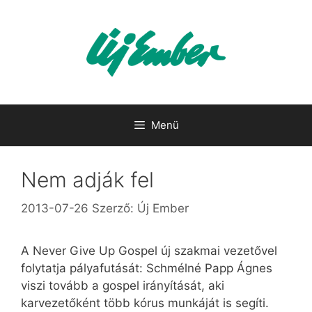
Kilépés
a
tartalomba
Menü
Nem adják fel
2013-07-26
Szerző:
Új Ember
A Never Give Up Gospel új szakmai vezetővel
folytatja pályafutását: Schmélné Papp Ágnes
viszi tovább a gospel irányítását, aki
karvezetőként több kórus munkáját is segíti.