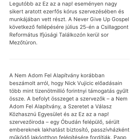
Legutóbb az Ez az a nap! eseményen nagy
sikert aratott ezerfős kórus szervezésében és
munkájában vett részt. A Never Give Up Gospel
következő fellépésére július 25-én a Csillagpont
Református Ifjúsági Találkozón kerül sor
Mezőtúron.
A Nem Adom Fel Alapítvány korábban
beszámolt arról, hogy Nick Vujicic előadásain
több mint tizenötmillió forintnyi támogatás gyűlt
össze. A befolyt összeget a szervezők – a Nem
Adom Fel Alapítvány, a Szeretet a Válasz
Közhasznú Egyesület és az Ez az a nap!
szervezőiroda – egy Óbudán felépülő, sérült
embereknek lakhatást biztosító, passzívházként
működő lakóotthon felépítésére fordítják. Papp