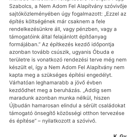
Szabolcs, a Nem Adom Fel Alapítvány szóvivője
sajtóközleményében úgy fogalmazott: „Ezzel az
építés költségének már csaknem a fele
rendelkezésünkre áll, vagy pénzben, vagy a
támogatóink által felajánlott építőanyag
formájában.” Az építkezés kezdő időpontja
azonban tovább csúszik, ugyanis Óbuda e
területre is vonatkozó rendezési terve még nem
készült el, így a Nem Adom Fel Alapítvány nem
kapta meg a szükséges építési engedélyt.
Várhatóan leghamarabb a jövő évben
kezdődhet meg a beruházás. „Addig sem
maradunk azonban munka nélkül, hiszen
Újbudán hamarosan elindul a sérült családokat
támogató önsegítő közösségi otthon tervezése
és építése” – nyilatkozott a szóvivő.
K. Gy.