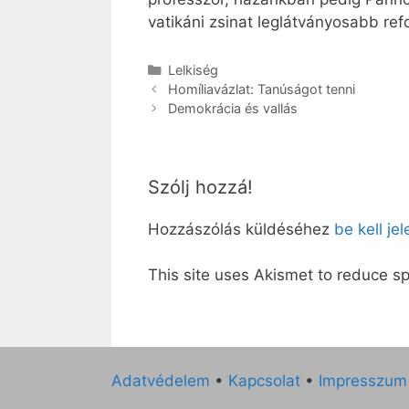
vatikáni zsinat leglátványosabb ref
Kategória
Lelkiség
Homíliavázlat: Tanúságot tenni
Demokrácia és vallás
Szólj hozzá!
Hozzászólás küldéséhez
be kell je
This site uses Akismet to reduce 
Adatvédelem
•
Kapcsolat
•
Impresszum