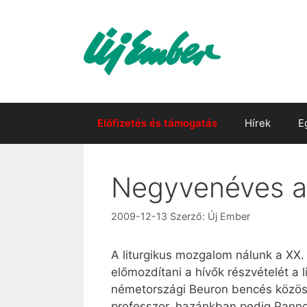
Kilépés
a
tartalomba
Előfizetés és támogatás
Hírek
E
Negyvenéves az 
2009-12-13
Szerző:
Új Ember
A liturgikus mozgalom nálunk a XX.
előmozdítani a hívők részvételét a 
németországi Beuron bencés közöss
professzor, hazánkban pedig Pannonh