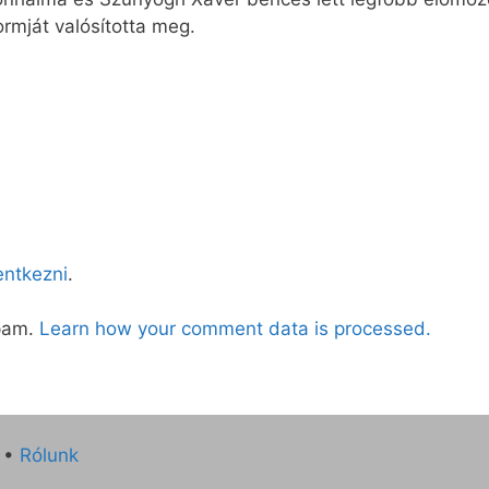
ormját valósította meg.
lentkezni
.
spam.
Learn how your comment data is processed.
•
Rólunk