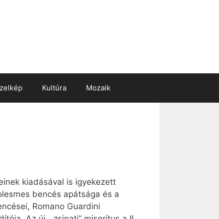
zelkép
Kultúra
Mozaik
inek kiadásával is igyekezett
 Solesmes bencés apátsága és a
encései, Romano Guardini
a. Az új, „zsinati” miserítus a II.