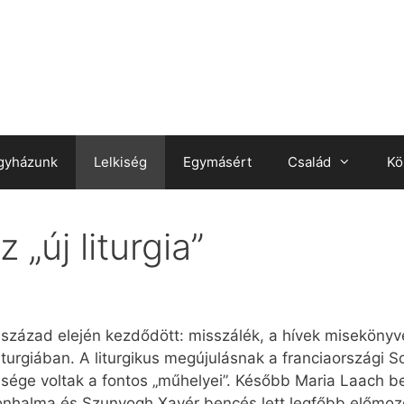
gyházunk
Lelkiség
Egymásért
Család
Kö
„új liturgia”
 század elején kezdődött: misszálék, a hívek misekönyve
liturgiában. A liturgikus megújulásnak a franciaországi
ége voltak a fontos „műhelyei”. Később Maria Laach b
alma és Szunyogh Xavér bencés lett legfőbb előmozdítój