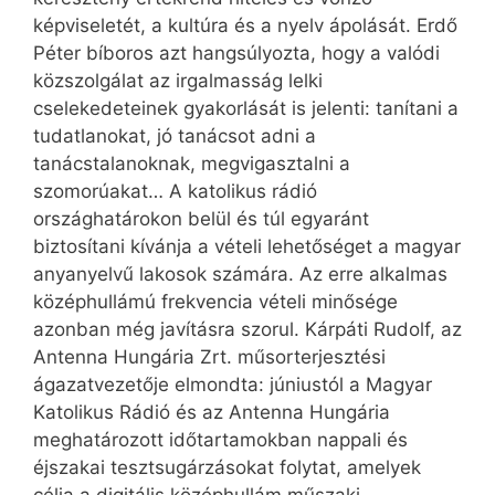
képviseletét, a kultúra és a nyelv ápolását. Erdő
Péter bíboros azt hangsúlyozta, hogy a valódi
közszolgálat az irgalmasság lelki
cselekedeteinek gyakorlását is jelenti: tanítani a
tudatlanokat, jó tanácsot adni a
tanácstalanoknak, megvigasztalni a
szomorúakat… A katolikus rádió
országhatárokon belül és túl egyaránt
biztosítani kívánja a vételi lehetőséget a magyar
anyanyelvű lakosok számára. Az erre alkalmas
középhullámú frekvencia vételi minősége
azonban még javításra szorul. Kárpáti Rudolf, az
Antenna Hungária Zrt. műsorterjesztési
ágazatvezetője elmondta: júniustól a Magyar
Katolikus Rádió és az Antenna Hungária
meghatározott időtartamokban nappali és
éjszakai tesztsugárzásokat folytat, amelyek