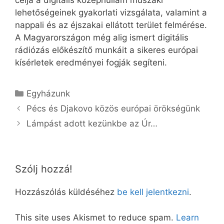
célja a digitális középhullám műszaki
lehetőségeinek gyakorlati vizsgálata, valamint a
nappali és az éjszakai ellátott terület felmérése.
A Magyarországon még alig ismert digitális
rádiózás előkészítő munkáit a sikeres európai
kísérletek eredményei fogják segíteni.
Kategória
Egyházunk
Pécs és Djakovo közös európai örökségünk
Lámpást adott kezünkbe az Úr…
Szólj hozzá!
Hozzászólás küldéséhez
be kell jelentkezni
.
This site uses Akismet to reduce spam.
Learn