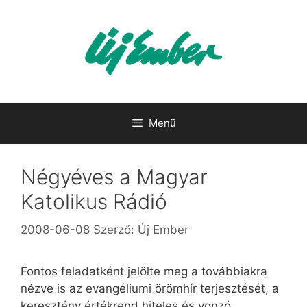
Kilépés
a
tartalomba
Menü
Négyéves a Magyar
Katolikus Rádió
2008-06-08
Szerző:
Új Ember
Fontos feladatként jelölte meg a továbbiakra
nézve is az evangéliumi örömhír terjesztését, a
keresztény értékrend hiteles és vonzó