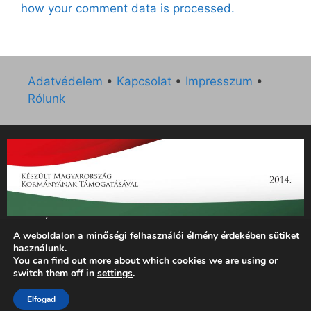
how your comment data is processed.
Adatvédelem
•
Kapcsolat
•
Impresszum
•
Rólunk
„Az Új Ember katolikus hetilap 2014. évi működésének
A weboldalon a minőségi felhasználói élmény érdekében sütiket
támogatását az EGYH-KCP-14-P-0121 sz. támogatási
használunk.
szerződés keretében 3 000 000 Ft összegben támogatta az
You can find out more about which cookies we are using or
Emberi Erőforrások Minisztériuma.”
switch them off in
settings
.
© 2026 Magyar Kurír - Új Ember
• Készült
GeneratePress
Elfogad