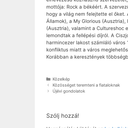
mottója: Rock a békéért. A szervező
hogy a világ nem felejtette el őket.
Államok), a My Glorious (Ausztria)
(Ausztria), valamint a Cultureshoc
lemondtak a fellépési díjról. A Cis
harmincezer lakost számláló város 
konfliktus miatt a város meglehető
Korábban a keresztények többségb
Kategória
Közelkép
Közösséget teremteni a fiataloknak
Újévi gondolatok
Szólj hozzá!