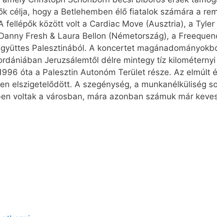
k célja, hogy a Betlehemben élő fiatalok számára a remé
 A fellépők között volt a Cardiac Move (Ausztria), a Tyler
, Danny Fresh & Laura Bellon (Németország), a Freequen
 együttes Palesztinából. A koncertet magánadományokbó
zjordániában Jeruzsálemtől délre mintegy tíz kilométernyi
1996 óta a Palesztin Autonóm Terület része. Az elmúlt é
sen elszigetelődött. A szegénység, a munkanélküliség so
en voltak a városban, mára azonban számuk már keves