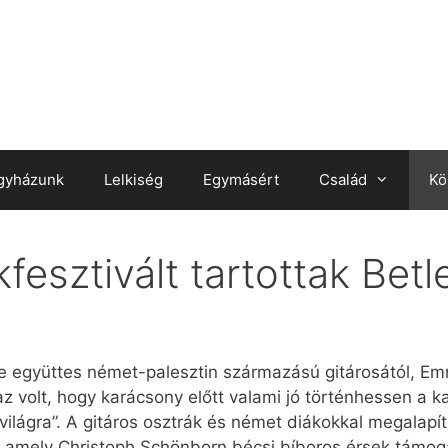
gyházunk
Lelkiség
Egymásért
Család
Kö
fesztivált tartottak Be
e együttes német-palesztin származású gitárosától, Em
z volt, hogy karácsony előtt valami jó történhessen a 
ilágra”. A gitáros osztrák és német diákokkal megalapíto
 amely Christoph Schönborn bécsi bíboros érsek támogat