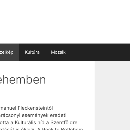
zelkép
Kultúra
Mozaik
tlehemben
manuel Fleckensteintől
karácsonyi események eredeti
tta a Kulturális híd a Szentföldre
ását is élvezi. A Rock to Betlehem