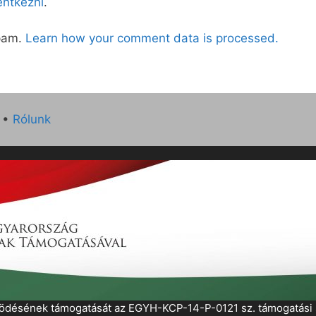
lentkezni
.
spam.
Learn how your comment data is processed.
•
Rólunk
működésének támogatását az EGYH-KCP-14-P-0121 sz. támogatás