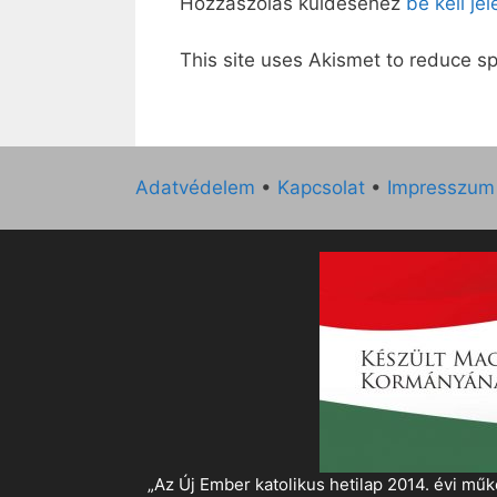
Hozzászólás küldéséhez
be kell je
This site uses Akismet to reduce 
Adatvédelem
•
Kapcsolat
•
Impresszum
„Az Új Ember katolikus hetilap 2014. évi 