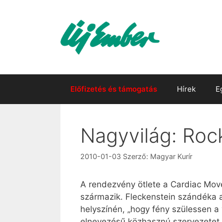
Kilépés
a
tartalomba
Előfizetés és támogatás
Hírek
E
Nagyvilág: Rock
2010-01-03
Szerző:
Magyar Kurír
A rendezvény ötlete a Cardiac Mov
származik. Fleckenstein szándéka a
helyszínén, „hogy fény szülessen a v
elnevezésű közhasznú szervezetet,