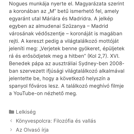
Nogues munkája nyerte el. Magyarázata szerint
a koronában az „M” betű ismerhető fel, amely
egyaránt utal Máriára és Madridra. A jelkép
egyben az almudenai Szűzanya – Madrid
városának védőszentje – koronáját is magában
rejti. A kereszt pedig a világtalálkozó mottóját
jeleníti meg: „Verjetek benne gyökeret, épüljetek
rá és erősödjetek meg a hitben” (Kol 2,7). XVI.
Benedek pápa az ausztráliai Sydney-ben 2008-
ban szervezett ifjúsági világtalálkozó alkalmával
jelentette be, hogy a következő helyszín a
spanyol főváros lesz. A találkozó meghívó filmje
a YouTube-on nézhető meg.
Kategória
Lelkiség
Könyvespolcra: Filozófia és vallás
Az Olvasó írja