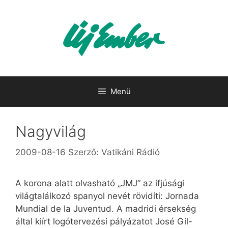
Kilépés
a
tartalomba
Menü
Nagyvilág
2009-08-16
Szerző:
Vatikáni Rádió
A korona alatt olvasható „JMJ” az ifjúsági
világtalálkozó spanyol nevét rövidíti: Jornada
Mundial de la Juventud. A madridi érsekség
által kiírt logótervezési pályázatot José Gil-