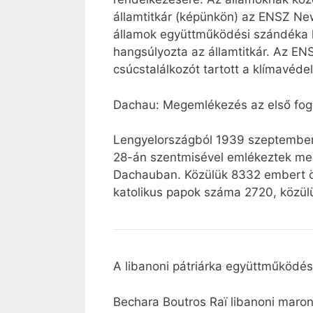
államtitkár (képünkön) az ENSZ Ne
államok együttműködési szándéka hi
hangsúlyozta az államtitkár. Az EN
csúcstalálkozót tartott a klímavéd
Dachau: Megemlékezés az első fogo
Lengyelországból 1939 szeptemberé
28-án szentmisével emlékeztek meg a
Dachauban. Közülük 8332 embert ölt
katolikus papok száma 2720, közül
A libanoni pátriárka együttműködést
Bechara Boutros Raï libanoni maronit