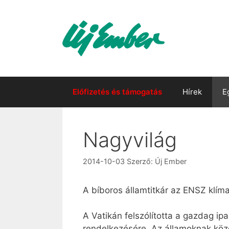
Kilépés
a
tartalomba
Előfizetés és támogatás
Hírek
E
Nagyvilág
2014-10-03
Szerző:
Új Ember
A bíboros államtitkár az ENSZ klí
A Vatikán felszólította a gazdag i
rendelkezésére. Az államoknak közö