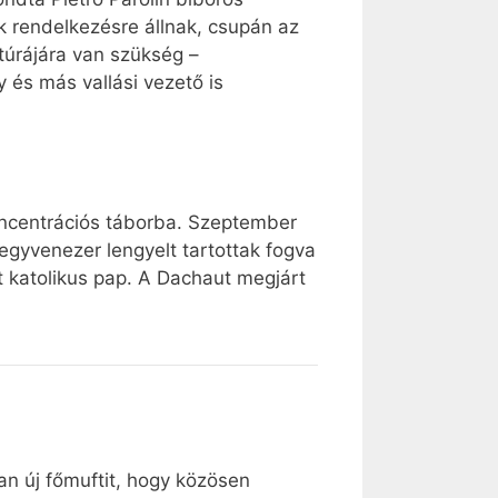
 rendelkezésre állnak, csupán az
túrájára van szükség –
 és más vallási vezető is
oncentrációs táborba. Szeptember
egyvenezer lengyelt tartottak fogva
 katolikus pap. A Dachaut megjárt
)
ian új főmuftit, hogy közösen