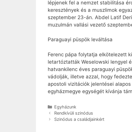
lépjenek fel a nemzet stabilitása é
keresztények és a muszlimok egyazo
szeptember 23-án. Abdel Latif Deri
muzulmán vallási vezető szeptember
Paraguayi püspök leváltása
Ferenc pápa folytatja elkötelezett 
letartóztatták Weselowski lengyel 
hatvankilenc éves paraguayi püspökö
vádolják, illetve azzal, hogy fedez
apostoli vizitációk jelentései ala
egyházmegye egységét kívánja tám
Kategória
Egyházunk
Rendkívüli szinódus
Szinódus a családjainkért