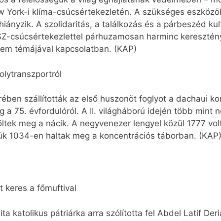
w York-i klíma-csúcsértekezletén. A szükséges eszközök
ányzik. A szolidaritás, a találkozás és a párbeszéd kul
SZ-csúcsértekezlettel párhuzamosan harminc keresztény
elem témájával kapcsolatban. (KAP)
lytranszportról
ben szállították az első huszonöt foglyot a dachaui k
 75. évfordulóról. A II. világháború idején több mint n
ek meg a nácik. A negyvenezer lengyel közül 1777 volt
ük 1034-en haltak meg a koncentrációs táborban. (KAP
 keres a főmuftival
a katolikus pátriárka arra szólította fel Abdel Latif Der