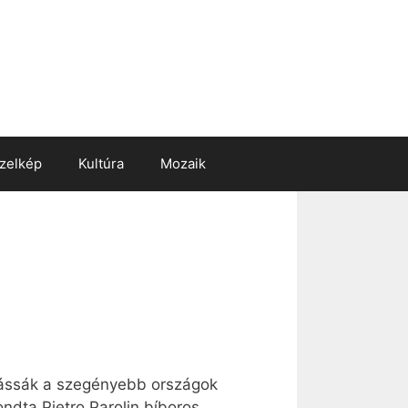
zelkép
Kultúra
Mozaik
csássák a szegényebb országok
ndta Pietro Parolin bíboros