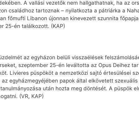
rdekében. A vallási vezetők nem hallgathatnak, ha az ors
n családhoz tartoznak – nyilatkozta a pátriárka a Naha
an főmufti Libanon újonnan kinevezett szunnita főpapja.
 25-én találkozott. (KAP)
küzdelmét az egyházon belüli visszaélések felszámolásáé
érseket, szeptember 25-én leváltotta az Opus Deihez tar
t. Livieres püspököt a nemzetközi sajtó értesülései sz
te az egyházmegyéjében papok által elkövetett szexuális
pos tanulmányozása után hozta meg döntését. A püspök e
ogatni. (VR, KAP)