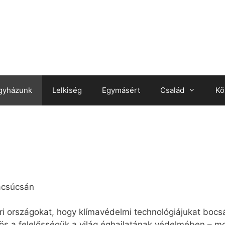
gyházunk
Lelkiség
Egymásért
Család
Kö
macsúcsán
pari országokat, hogy klímavédelmi technológiájukat bo
s a felelősségük a világ éghajlatának védelmében – mo