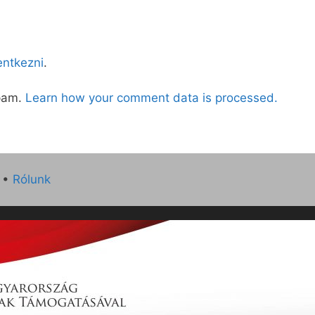
lentkezni
.
spam.
Learn how your comment data is processed.
•
Rólunk