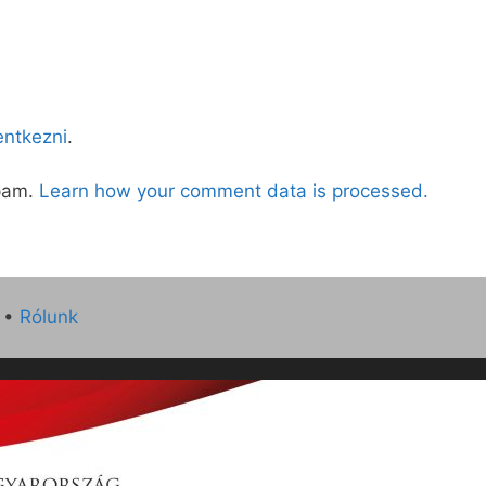
lentkezni
.
spam.
Learn how your comment data is processed.
•
Rólunk