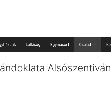
gyházunk
Lelkiség
Egymásért
Család
Kö
ándoklata Alsószentiván