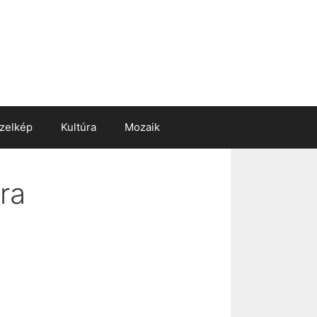
zelkép
Kultúra
Mozaik
ra