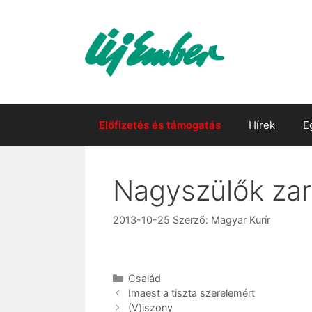
Kilépés
a
tartalomba
Előfizetés és támogatás
Hírek
E
Nagyszülők zar
2013-10-25
Szerző:
Magyar Kurír
Kategória
Család
Imaest a tiszta szerelemért
(V)iszony