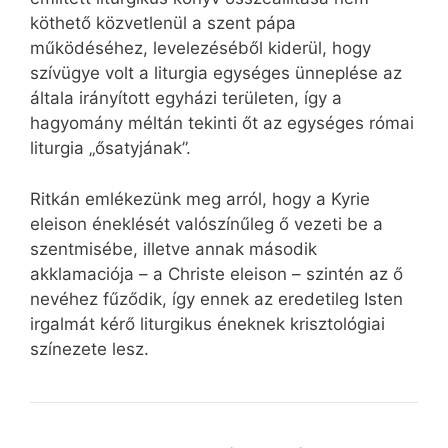
köthető közvetlenül a szent pápa
működéséhez, levelezéséből kiderül, hogy
szívügye volt a liturgia egységes ünneplése az
általa irányított egyházi területen, így a
hagyomány méltán tekinti őt az egységes római
liturgia „ősatyjának”.
Ritkán emlékezünk meg arról, hogy a Kyrie
eleison éneklését valószínűleg ő vezeti be a
szentmisébe, illetve annak második
akklamaciója – a Christe eleison – szintén az ő
nevéhez fűződik, így ennek az eredetileg Isten
irgalmát kérő liturgikus éneknek krisztológiai
színezete lesz.