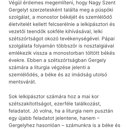
Végül érdemes megemlíteni, hogy Nagy Szent
Gergelyt szerzetesként találta meg a püspöki
szolgálat, a monostor békéjét és szemlélődő
életvitelét kellett felcserélnie a lelkipásztori és
vezetői teendők sokféle kihívásával, lelki
szétszórtságot okozó tevékenységével. Pápai
szolgálata folyamán többször is nosztalgiával
emlékezik vissza a monostorban töltött békés
évekre. Ebben a szétszórtságban Gergely
számára a liturgia végzése jelenti a
szemlélődés, a béke és az imádság utolsó
mentsvárát.
Sok lelkipásztor számára hoz a mai kor
szétszakítottságot, ezerféle találkozást,
feladatot. Jó volna, ha a liturgia nem pusztán
egy újabb feladatot jelentene, hanem –
Gergelyhez hasonlóan – számunkra is a béke és