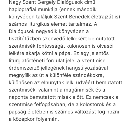
Nagy Szent Gergely Dialógusok című
hagiográfiai munkája (ennek második
könyvében találjuk Szent Benedek életrajzát is)
számos liturgikus elemet tartalmaz. A
Dialógusok negyedik könyvében a
tisztítótűzben szenvedő lelkekért bemutatott
szentmisék fontosságát különösen is olvasói
lelkére akarja kötni a pápa. Ez egy jelentős
liturgiatörténeti fordulat jele: a szentmise
érdemszerző jellegének hangsúlyozásával
megnyílik az út a különféle szándékokra,
különösen az elhunytak lelki üdvéért bemutatott
szentmisék, valamint a magánmisék és a
naponta bemutatott misék előtt. Ez nemcsak a
szentmise felfogásában, de a kolostorok és a
papság életében is számos változást fog hozni
a középkor folyamán.