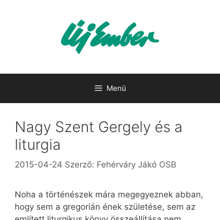
Kilépés
a
tartalomba
Menü
Nagy Szent Gergely és a
liturgia
2015-04-24
Szerző:
Fehérváry Jákó OSB
Noha a történészek mára megegyeznek abban,
hogy sem a gregorián ének születése, sem az
említett liturgikus könyv összeállítása nem