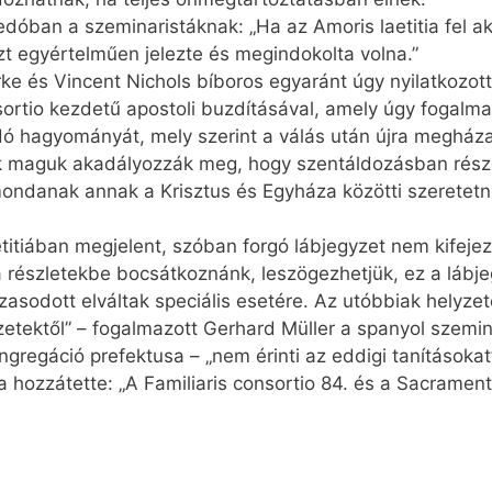
dóban a szeminaristáknak: „Ha az Amoris laetitia fel ak
zt egyértelműen jelezte és megindokolta volna.”
 és Vincent Nichols bíboros egyaránt úgy nyilatkozott,
nsortio kezdetű apostoli buzdításával, amely úgy fogalma
dó hagyományát, mely szerint a válás után újra megház
ők maguk akadályozzák meg, hogy szentáldozásban rész
mondanak annak a Krisztus és Egyháza közötti szeretetne
etitiában megjelent, szóban forgó lábjegyzet nem kifejez
a részletekbe bocsátkoznánk, leszögezhetjük, ez a lábj
zasodott elváltak speciális esetére. Az utóbbiak helyze
tektől” – fogalmazott Gerhard Müller a spanyol szemin
ongregáció prefektusa – „nem érinti az eddigi tanításokat”
 hozzátette: „A Familiaris consortio 84. és a Sacrament