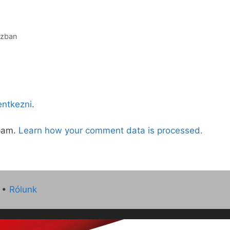
ázban
lentkezni
.
spam.
Learn how your comment data is processed.
•
Rólunk