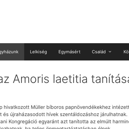
gyházunk
Lelkiség
Egymásért
Család
Kö
z Amoris laetitia tanítás
 hivatkozott Müller bíboros papnövendékekhez intézett
lvált és újraházasodott hívek szentáldozáshoz járulhatnak.
ttani Kongregáció egyaránt azt tanította az elmúlt harmin
dozhatnak, ha teljes önmegtartóztatásban élnek.