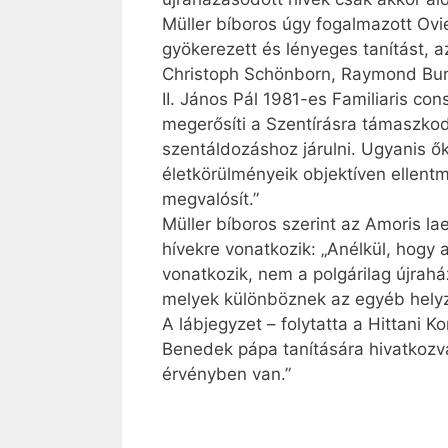
Müller bíboros úgy fogalmazott Ovie
gyökerezett és lényeges tanítást, a
Christoph Schönborn, Raymond Burke
II. János Pál 1981-es Familiaris co
megerősíti a Szentírásra támaszko
szentáldozáshoz járulni. Ugyanis 
életkörülményeik objektíven ellent
megvalósít.”
Müller bíboros szerint az Amoris la
hívekre vonatkozik: „Anélkül, hogy 
vonatkozik, nem a polgárilag újrahá
melyek különböznek az egyéb helyze
A lábjegyzet – folytatta a Hittani K
Benedek pápa tanítására hivatkozva
érvényben van.”