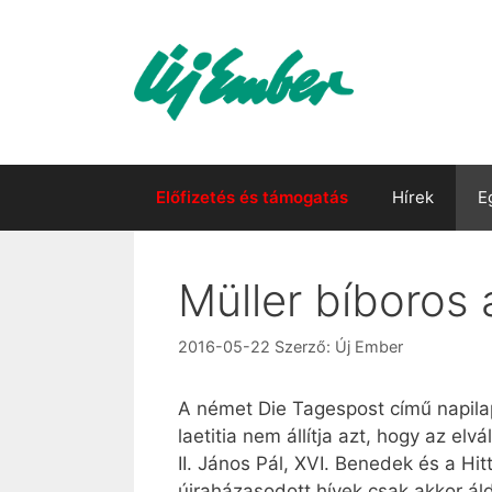
Kilépés
a
tartalomba
Előfizetés és támogatás
Hírek
E
Müller bíboros a
2016-05-22
Szerző:
Új Ember
A német Die Tagespost című napilap
lae­ti­tia nem állítja azt, hogy az e
II. János Pál, XVI. Benedek és a Hi
újraházasodott hívek csak akkor ál