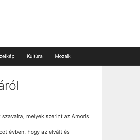
zelkép
Kultúra
Mozaik
áról
 szavaira, melyek szerint az Amoris
cöt évben, hogy az elvált és