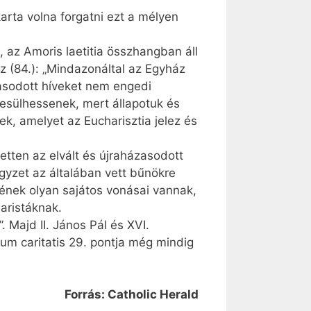
arta volna forgatni ezt a mélyen
 az Amoris laetitia összhangban áll
z (84.): „Mind­azonáltal az Egyház
asodott híveket nem engedi
esülhessenek, mert állapotuk és
k, amelyet az Eucharisztia jelez és
etten az elvált és újraházasodott
egyzet az általában vett bűnökre
tének olyan sajátos vonásai vannak,
aristáknak.
. Majd II. János Pál és XVI.
um caritatis 29. pontja még mindig
Forrás: Catholic Herald