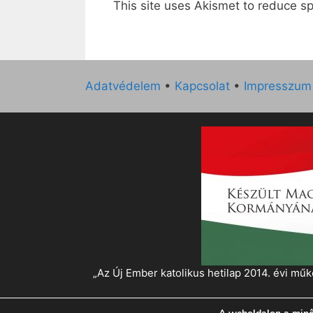
This site uses Akismet to reduce 
Adatvédelem
•
Kapcsolat
•
Impresszum
„Az Új Ember katolikus hetilap 2014. évi 