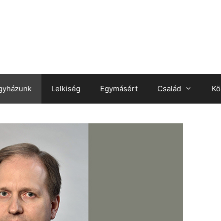
gyházunk
Lelkiség
Egymásért
Család
Kö