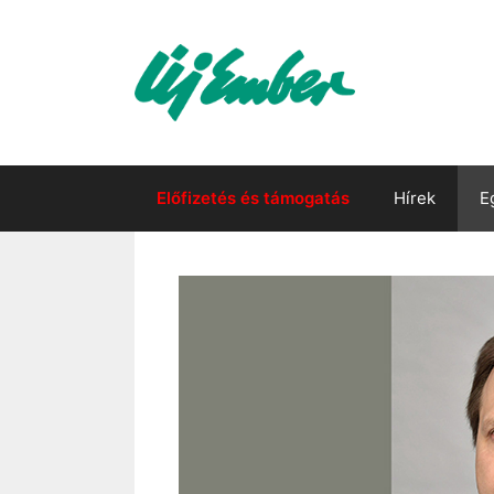
Kilépés
a
tartalomba
Előfizetés és támogatás
Hírek
E