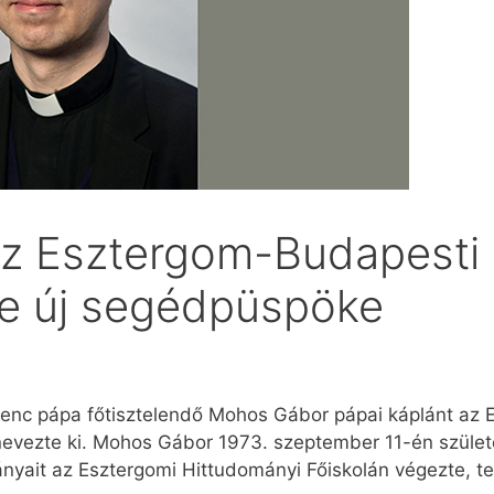
z Esztergom-Budapesti
 új segédpüspöke
enc pápa főtisztelendő Mohos Gábor pápai káplánt az
ezte ki. Mohos Gábor 1973. szeptember 11-én születe
mányait az Esztergomi Hittudományi Főiskolán végezte, 