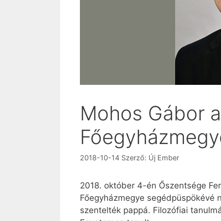
Mohos Gábor a
Főegyházmegye
2018-10-14
Szerző:
Új Ember
2018. október 4-én Őszentsége Fer
Főegyházmegye segédpüspökévé nev
szentelték pappá. Filozófiai tanul