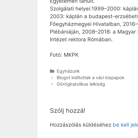
Egyetemen tanult.
Szolgálati helyei:1999–2000: kápl
2003: káplán a budapest-erzsébetv
Főegyházmegyei Hivatalban, 2016–
Plébániáján, 2008–2018: a Magyar K
Intézet rektora Rómában.
Fotó: MKPK
Kategória
Egyházunk
Blogot indítottak a váci kispapok
Görögkatolikus lelkiség
Szólj hozzá!
Hozzászólás küldéséhez
be kell je