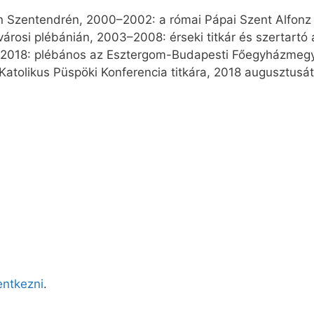
án Szentendrén, 2000–2002: a római Pápai Szent Alfon
árosi plébánián, 2003–2008: érseki titkár és szertartó
2018: plébános az Esztergom-Budapesti Főegyházmegy
atolikus Püspöki Konferencia titkára, 2018 augusztusá
lentkezni
.