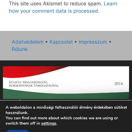
This site uses Akismet to reduce spam.
Learn
how your comment data is processed.
Adatvédelem
•
Kapcsolat
•
Impresszum
•
Rólunk
„Az Új Ember katolikus hetilap 2014. évi működésének
A weboldalon a minőségi felhasználói élmény érdekében sütiket
támogatását az EGYH-KCP-14-P-0121 sz. támogatási
használunk.
szerződés keretében 3 000 000 Ft összegben támogatta az
You can find out more about which cookies we are using or
Emberi Erőforrások Minisztériuma.”
switch them off in
settings
.