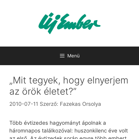
Kilépés
a
tartalomba
Menü
„Mit tegyek, hogy elnyerjem
az örök életet?”
2010-07-11
Szerző:
Fazekas Orsolya
Több évtizedes hagyományt ápolnak a
háromnapos találkozóval: huszonkilenc éve volt
az első. Az évtizedek során egyre több embert