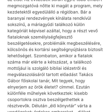
megmozgatóvá nőtte ki magát a program, mely
kezdetektől egyedülálló a régióban. Bár a
baranyai rendezvények kínálata rendkívül
sokszínű, a máriagyűdi találkozó külön
kategóriát képvisel azáltal, hogy a részt vevő
fiataloknak személyiségfejlesztő
beszélgetésekre, problémáik megbeszélésére,
kölcsönös és kortársi segítségnyújtásra biztosít
lehetőséget. Szombaton, amikor a fiatalok
száma már elérte a kétszázat, a találkozó
mottójául is szolgáló bibliai idézetről és
megválaszolásáról tartott előadást Takács
Gábor főiskolai tanár, Mit tegyek, hogy
elnyerjem az örök életet? címmel. Ezután
különféle műhelyek következtek: kisebb
csoportokra osztva beszélgethettek a
résztvevők. Délután „élő könyvtár” várta a