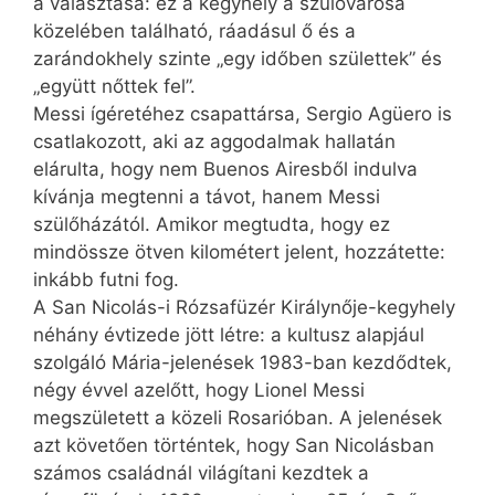
a választása: ez a kegyhely a szülővárosa
közelében található, ráadásul ő és a
zarándokhely szinte „egy időben születtek” és
„együtt nőttek fel”.
Messi ígéretéhez csapattársa, Sergio Agüero is
csatlakozott, aki az aggodalmak hallatán
elárulta, hogy nem Buenos Airesből indulva
kívánja megtenni a távot, hanem Messi
szülőházától. Amikor megtudta, hogy ez
mindössze ötven kilométert jelent, hozzátette:
inkább futni fog.
A San Nicolás-i Rózsafüzér Királynője-kegyhely
néhány évtizede jött létre: a kultusz alapjául
szolgáló Mária-jelenések 1983-ban kezdődtek,
négy évvel azelőtt, hogy Lionel Messi
megszületett a közeli Rosarióban. A jelenések
azt követően történtek, hogy San Nicolásban
számos családnál világítani kezdtek a