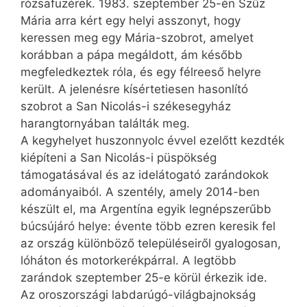
rózsafüzérek. 1983. szeptember 25-én Szűz
Mária arra kért egy helyi asszonyt, hogy
keressen meg egy Mária-szobrot, amelyet
korábban a pápa megáldott, ám később
megfeledkeztek róla, és egy félreeső helyre
került. A jelenésre kísértetiesen hasonlító
szobrot a San Nicolás-i székesegyház
harangtornyában találták meg.
A kegyhelyet huszonnyolc évvel ezelőtt kezdték
kiépíteni a San Nicolás-i püspökség
támogatásával és az idelátogató zarándokok
adományaiból. A szentély, amely 2014-ben
készült el, ma Argentína egyik legnépszerűbb
búcsújáró helye: évente több ezren keresik fel
az ország különböző településeiről gyalogosan,
lóháton és motorkerékpárral. A legtöbb
zarándok szeptember 25-e körül érkezik ide.
Az oroszországi labdarúgó-világbajnokság