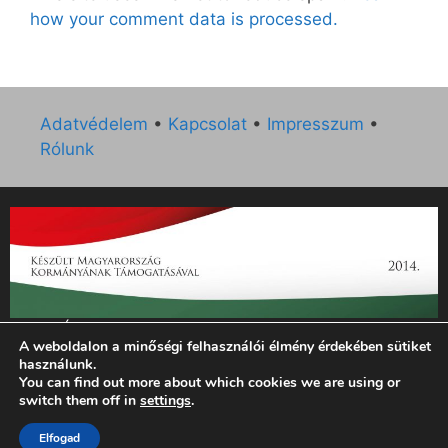
how your comment data is processed.
Adatvédelem
•
Kapcsolat
•
Impresszum
•
Rólunk
„Az Új Ember katolikus hetilap 2014. évi működésének
A weboldalon a minőségi felhasználói élmény érdekében sütiket
támogatását az EGYH-KCP-14-P-0121 sz. támogatási
használunk.
szerződés keretében 3 000 000 Ft összegben támogatta az
You can find out more about which cookies we are using or
Emberi Erőforrások Minisztériuma.”
switch them off in
settings
.
© 2026 Magyar Kurír - Új Ember
• Készült
GeneratePress
Elfogad