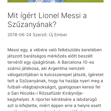
Mit ígért Lionel Messi a
Szűzanyának?
2018-06-24
Szerző:
Új Ember
Messi egy, a vébére való felkészülés keretében
játszott barátságos mérkőzés előtt beszélt
tervéről egy újságírónak. A Barcelona 10-es
számú játékosa, aki Argentína nemzeti
válogatottjában is kulcsszerepet játszik, ígéretet
tett a Szűzanyának, hogy ha hazája nyeri meg a
futball-világbajnokságot, gyalogosan keresi fel
a San Nicolás-i Rózsafüzér Királynője-
kegyhelyet. A riporter kérdésére a labdarúgó
azt is kifejtette, miért éppen erre a helyre esett