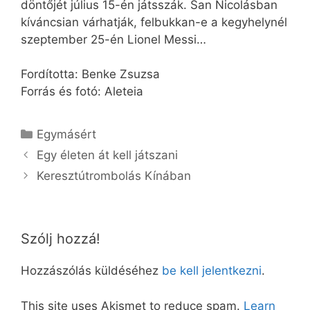
döntőjét július 15-én játsszák. San Nicolásban
kíváncsian várhatják, felbukkan-e a kegyhelynél
szeptember 25-én Lionel Messi…
Fordította: Benke Zsuzsa
Forrás és fotó: Aleteia
Kategória
Egymásért
Egy életen át kell játszani
Keresztútrombolás Kínában
Szólj hozzá!
Hozzászólás küldéséhez
be kell jelentkezni
.
This site uses Akismet to reduce spam.
Learn